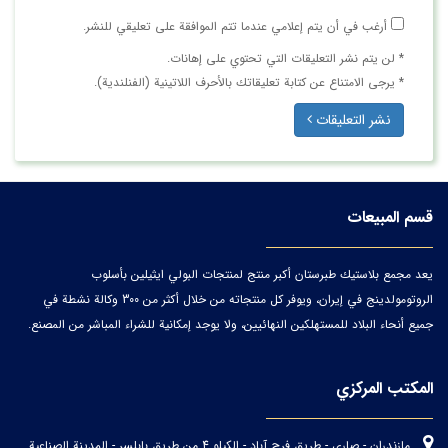
أرغب في أن يتم إعلامي عندما تتم الموافقة على تعليقي للنشر.
* لن يتم نشر التعليقات التي تحتوي على إهانات.
* يرجى الامتناع عن كتابة تعليقاتك بالأحرف اللاتينية (الفنلندية).
نشر التعليقات
قسم المبيعات
يعد مجمع بلاستيك طبرستان أكبر منتج لمنتجات البولي ايثيلين بأسلوب
الروتومولدينج في إيران، ويوفر كل منتجاته من خلال أكثر من 300 وكالة نشطة في
جميع أنحاء البلاد للمستهلكين النهائيين، ولا يوجد إمكانية للشراء المباشر من المصنع.
المكتب المركزي
مازندران - صاري - طريق فرح آباد - الكيلو 4 من طريق بابلسر - المدينة الصناعية