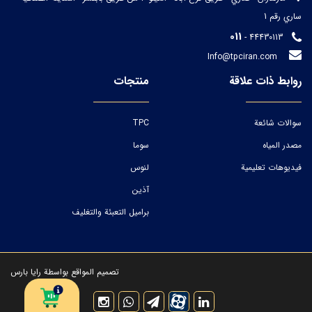
ساري رقم 1
011
- 44430113
Info@tpciran.com
روابط ذات علاقة
منتجات
سوالات شائعة
TPC
مصدر المياه
سوما
فيديوهات تعليمية
لنوس
آذین
براميل التعبئة والتغليف
تصميم المواقع
بواسطة
رايا بارس