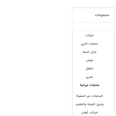
مجموعات
خزانات
منتجات اخرى
خزان المیاه
حوض
الطفل
بَحری
منتجات نورانیة
المنتجات غير المضيئة
برامیل التعبئة والتغلیف
خزانات أوفان