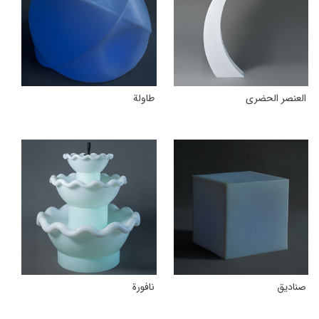
العنصر الحضری
طاولة
صنادیق
نافورة