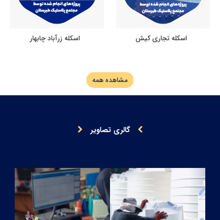
اسکله تجاری کیش
اسکله زرآباد چابهار
مشاهده همه
گالری تصاویر