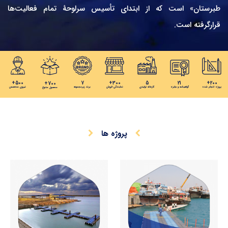
طبرستان» است که از ابتدای تأسیس سرلوحۀ تمام فعالیت‌ها
قرارگرفته است.
+500
7
+300
5
21
+200
+700
پروژه انجام شده
گواهینامه و جایزه
کارخانه تولیدی
نمایندگی فروش
برند زیرمجموعه
نیروی متخصص
محصول متنوع
پروژه ها