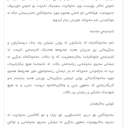
ئەوەی ئەگەر پێویست بوو، دەتوانرێت سێبەرێک دابنرێت بۆ ئەوەی خۆرمروڤ
نەسووتێت. هیڵەکانی ناو لەشی هەموو جۆرە مەلەوانگەی تەبەریستان، جگە لە
جوانکردنی ئەم حەوزانە، هێزیان زیاتر کردووە.
کەرەستەی جەستە
ئەو مەلەوانگەیانە کە باسکراون لە پۆلی ئیتیلێن پلە یەک دروستکراون و
بەرگرییەکی زۆر بەرزیان هەیە. هەروەها هەندێک کەرەستەی تایبەت لە
کەرەستەی خاوەکانیاندا بەکاردەهێنرێت، کە وا دەکات مەلەوانگەکە بەرگری لە
تیشکی سەروو بنەوشەیی زیانبەخش بکات. لە ئەنجامدا هیچ نیگەرانییەک
نییە لە بەرکەوتنی حەوزەکە لە بەر تیشکی ڕاستەوخۆی خۆر. هەروەها هەموو
جۆرە مەلەوانگەیەکی پۆلی ئیتیلێن بەرگرییەکی زۆریان هەیە بەرامبەر بەو
کاریگەریانەی کە بەهۆی یاری و چالاکییەکانەوە دروست دەبن، و بە هیچ
شێوەیەک ناشکێن و زیانیان پێ ناگات.
شوێنی بەکارهێنان
مەلەوانگەی بلو دریم، تەلەسکۆپی، بلو پارک و بلو گالاکسی دەتوانرێت لە
دەرەوە بەکاربهێنرێت بەهۆی بەرگری لە تیشکی سەروو بنەوشەیی و توانای