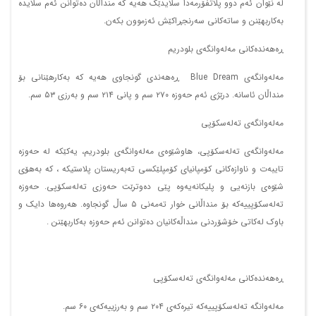
لە نێوان ئەم دوو پلاتفۆرمەدا سلایدێک هەیە کە منداڵان دەتوانن ئەم سلایدە
بەکاربهێنن و ساتەکانی سەرنجڕاکێش ئەزموون بکەن.
ڕەهەندەکانی مەلەوانگەی بلودریم
مەلەوانگەی Blue Dream ڕەهەندی گونجاوی هەیە کە بەکارهێنانی بۆ
منداڵان ئاسانە. درێژی ئەم حەوزە ٢٧٠ سم و پانی ٢١٤ سم و بەرزی ٥٣ سم.
مەلەوانگەی تەلەسکۆپی
مەلەوانگەی تەلەسکۆپی، هاوشێوەی مەلەوانگەی بلودریم، یەکێکە لە حەوزە
تایبەت و ناوازەکانی کۆمپانیای کۆمپلێکسی تەبەریستان پلاستیکە ، کە بەهۆی
شێوەی بازنەیی و پلیکانەیەوە پێی دەوترێت حەوزی تەلەسکۆپی. حەوزە
تەلەسکۆپییەکە بۆ منداڵانی خوار تەمەنی ٥ ساڵ گونجاوە. هەروەها دایک و
باوک لەکاتی خۆشۆردنی منداڵەکانیان‌ دەتوانن ئەم حەوزە بەکاربهێنن .
ڕەهەندەکانی مەلەوانگەی تەلەسکۆپی
مەلەوانگە تەلەسکۆپییەکە تیرەکەی ٢٠٤ سم و بەرزییەکەی ٦٠ سم.