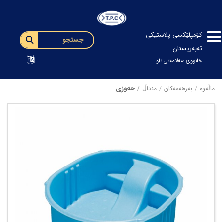
کۆمپلێکسی پلاستیکی
تەبەریستان
خانووی سەلامەتی ئاو
حەوزی
ماڵەوە
بەرهەمەکان
منداڵ