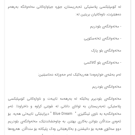
لە کۆمپلێکسی پلاستیکی تەبەریستان، جۆرە جیاوازەکانی مەلەوانگە بەرهەم
دەهێنرێت، ناوەکانیان بریتین لە:
- مەلەوانگەی بلودریم
- مەلەوانگەی تەلەسکۆپی
مەلەوانگەی بلو پارک
- مەلەوانگەی بلو گالاکسی
لەم بەشەی خوارەوەدا هەریەکێک لەم حەوزانە دەناسێنین:
مەلەوانگەی بلودریم
مەلەوانگەی بلودیرم یەکێکە لە بەرهەمە تایبەت و ناوازەکانی کۆمپلێکسی
پلاستیکی تەبەریستان بە توانای دانانی لە شوێنی کراوە و داخراودا. ئەم
مەلەوانگەیە بە ناوی ئینگلیزی " Blue Dream " دیزاینێکی تایبەتی هەیە. بۆ
ئەوەی منداڵان بتوانن بەکاری بهێنن. بە چاوخشاندنێک، مەلەوانگەی بلودریم
دوو سەکۆی هەیە بۆ دانیشتن و بەکارهێنانی وەک پلیکانە بۆ منداڵان. هەروەها