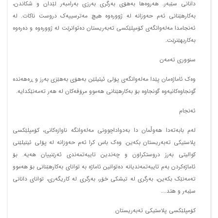
دانانی سێبەر. هەروەها بەهۆی بەرگری بەرزی بەرامبەر لێدان و شکاندن،
بەکارهێنانی ئەم حەوزانە لە ژوورەوە هیچ مەترسییەک دروست ناکات. لە
ئەنجامدا مەلەوانگەی کۆمپلێکسی تەبەریستان دەتوانرێت لە ژوورەوە و دەرەوە
بەکاربهێنرێت.
سنووری تەمەن
وەک ئاماژەمان پێدا مەلەوانگەی پۆلی ئیتیلێن بەهۆی بەهێزی بەرز و ڕەهەندە
گونجاوەکانیەوە گونجاوە بۆ بەکارهێنانی هەموو مرۆڤەکان لە هەر تەمەنێکدایە.
ئەنجام
لەم بابەتەدا هەوڵمان دا بەدواداچوونی مەلەوانگە ناوازەکانی، کۆمپلێکسی
پلاستیکی تەبەریستان بکەین. وەک باس کرا ئەم حەوزانە لە پۆلی ئیتیلێنی
کوالیتی بەرز دروستکراون و چەندین تایبەتمەندی ئەرێنییان هەیە. بۆ
ئاماژەکردن بەم تایبەتمەندیانە دەتوانین ئاماژە بە توانای بەکارهێنانی بۆ هەموو
تەمەنێک بکەین، بەرگری لە تیشکی خۆر، بەرگری لە کاریگەری، توانای دانانی
سێبەر و هتد....
کۆمپلێکسی پلاستیکی تەبەریستان