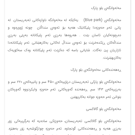
مەلەوانگەی بلو پارک
مەلەوانگەی (Blue park) یەکێکە لە مەلەوانگە ناوازەکانی تەبەریستان. لە
پانی ئەم حەوزەدا پلیکانێک هەیە بۆ ئەوەی منداڵان چونە ژوورەوە و
دەرچونەکیان ئاسان بێت . هەروەها بەرزی ئەم پلیکانانە بەپێی بەرزی
منداڵەکان ڕێکدەخرێت بۆ ئەوەی منداڵ لەکاتی بەکارهێنانی ئەم پلیکانانەدا
ئازاریان پێ نەگات. شایانی باسە کە دەکرێت ئەم پلیکانانە وەک سەکۆیەک
بەکاربهێنرێت.
ڕەهەندەکانی مەلەوانگەی بلو پارک
مەلەوانگەی بلو پارکی تەبەریستان درێژییەکەی ٤٥٠ سم و پانییەکەی ٢٢٠ سم و
بەرزییەکەی ١٤٣ سم. ڕەهەندە گەورەکانی ئەم حەوزە وایکردووە گەورەکان
بتوانن ئەم حەوزە جوانە بەکاربهێنن.
مەلەوانگەی بلو گالاکسی
مەلەوانگەی بلو گالاکسی تەبەریستان، حەوزێکی سادەیە کە بەرگرییەکی زۆر
بەرزی هەیە و ڕەهەندەکانی گونجاوە. ئەم حەوزە چوارگۆشەیە زۆر بەهێزە.