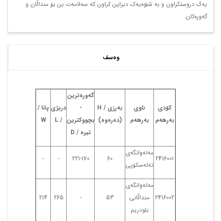
یەک دروستکراون و بە شێوەیەک دیزاین کراون کە سەلامەت بن بۆ منداڵان و
گەورەکان.
وەسف
گەورەترین
کۆدی
ناوی
بەرزی /
H
-
دریژی
پانا
/
بەرهەم
بەرهەم
(دەرەوە)
بچووکترین
/ L
W
تیرە
/ D
مەلەوانگەی
-
-
221-170
60
2416001
تەلەسکۆپی
مەلەوانگەی
2416002
منداڵانی
53
-
265
214
بلودریم