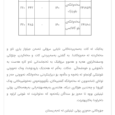
مەلەوانگەی
220
442
-
140
2416541
بلوپارک
مەلەوانگەی
320
485
-
140
2411601
بلو گالاکسی
یەکێک لە کات بەسەربردنەکانی نایابی مرۆڤی تەمەن جیاواز یاری ئاو و
مەلەکردنە لە حەوزەکاندا. بە گشتی بەسەربردنی کات و مەلەکردن، چێژێکی
وەسفنەکراوی هەیە و هەموو مرۆڤێک بە ئەنجامدانی ئەو کارە هەست بە
دڵخۆشی و خوەشحاڵی دەکات. بەڵام لە هەندێک بارودۆخدا، وەک نەبوونی
شوێنێکی گونجاو لە باخچە و ماڵەوە بۆ دیزاینکردنی مەلەوانگە، نەبوونی حەز و
توانای ئامادەبوون لە مەلەوانگە گشتییەکان، بڵاوبوونەوەی نەخۆشییەکانی وەک
کۆرۆنا و چەندین هۆکاری دیکە، هاندەری بەرهەمهێنەرانی بەرهەمەکانی پۆلی
ئیتیلێن بووە تا حەوز بۆ منداڵان بکەنەوە کە دەتوانرێت لە شوێنی کراوە و
داخراودا بەکاربهێنرێت.
جۆرەکانی حەوزی پۆلی ئیتیلێن لە تەبەریستان