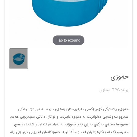
Tap to expand
حەوزی
برند: TPC مخازن
حەوزی پلاستیکی کۆمپلێکسی تەبەریستان بەهۆی تایبەتمەندی دژە تیشکی
سەروو بنەوشەیی دەتوانرێت لە دەرەوە دابنرێت و توانای دانانی سێبەرێچی هەیە.
هەروەها بەهۆی بەرگری بەرزی ئەم حەوزانە لە بەرامبەر لێدان و شکاندن، هیچ
مەترسییەک لە بەکارهێنانیان لە ناو ماڵدا نییە. حەوزەکانمان لە پۆلی ئیتیلێنی پلە