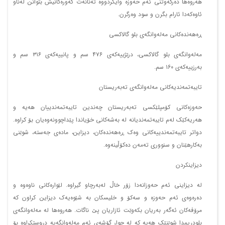
هەروەها دەرکەوتنی ئەم حەوزە وایکردووە تەنانەت گەورەکانیش بتوانن لەناو
ئاوەکەدا ئارام بگرن و سود وەرگرن.
ڕەهەندەکانی مەلەوانگەی بلو گالاکسی
مەلەوانگەی بلو گالاکسی، درێژییەکەی ٤٧٦ سم و پانییەکەی ٣١٦ سم و
بەرزییەکەی ١٦٠ سم.
تایبەتمەندیەکانی مەلەوانگەی تەبەریستان
حەوزەکانی کۆمپلێکسی تەبەریستان چەندین تایبەتمەندییان هەیە و
هەریەکێک لەم تایبەتمەندیانە لە بەشەکانی خۆیاندا پێداچوونەوەیان بۆ کراوە.
دواتر تایبەتمەندییەکانی وەک ڕەهەندەکان، دیزاین، مادەی جەستە، شوێنی
بەکارهێنان و سنووری تەمەن دەکۆڵینەوە.
دیزاینکردن
لە دیزاینی ئەم حەوزانەدا زۆر خاڵ لەبەرچاو گیراوە. لێوارەکانی ناوەوە و
دەرەوەی ئەم حەوزە و سەکۆ و خلیسکان بە شێوەیەک دیزاین کراون کە
مرۆڤەکان ئەگەر بەریان بکەوێت ئازاریان پێ ناگات. هەروەها لە مەلەوانگەی
بلودریمدا شوێنێک هەیە کە لە چوار گۆشەی ئەم مەلەوانگەیە دروستکراوە بۆ