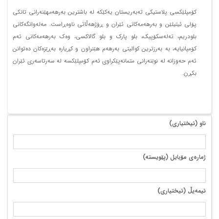
کۆمپلێکسی پلاستیکی تەبەریستان یەکێکە لە باشترین بەرهەمهێنەرانی تانکی
پۆلی ئیتیلێن و بەرهەمەکانی ئێران و ڕۆژهەڵاتی ناوەڕاست. مەلەوانگەکانی
بلودریم، تەلەسکۆپیک، بلو پارک و بلو گالاکسی، وەک بەرهەمەکانی ئەم
کۆمپانیایە، بە بەرزترین کوالیتی بەرهەم هێنراون و کڕیارە بەڕێزەکان دەتوانن
ئەم حەوزانە لە نوێنەرانی متمانەپێکراوی ئەم کۆمپلێکسە لە سەرتاسەری ئێران
بکڕن.
ناو (ئیختیاری)
ژمارەی مۆبایل (پێویستە)
ئیمەیڵ (ئیختیاری)