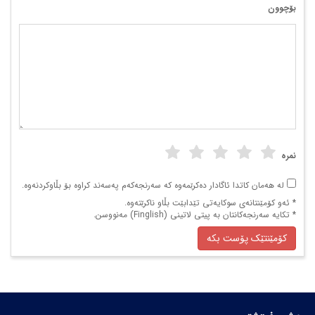
بۆچوون
نمرە
لە هەمان کاتدا ئاگادار دەکرێمەوە کە سەرنجەکەم پەسەند کراوە بۆ بڵاوکردنەوە.
* ئەو کۆمێنتانەی سوکایەتی تێدابێت بڵاو ناکرێتەوە.
* تکایە سەرنجەکانتان بە پیتی لاتینی (Finglish) مەنووسن.
کۆمێنتێک پۆست بکە