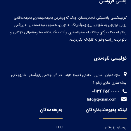
بەشی فرۆشتن
کۆمپلێکسی پلاستیکی تەبەریستان، وەک گەورەترین بەرهەمهێنەری بەرهەمەکانی
پۆلی ئیتیلێن بە شێوازی ڕۆتۆمۆڵدینگ لە ئێران، هەموو بەرهەمەکانی لە ڕێگەی
زیاتر لە 300 دەزگای چالاک لە سەرتاسەری وڵات دەگەیەنێتە بەکارهێنەرانی کۆتایی و
ناتوانرێت ڕاستەوخۆ لە کارگەکە بکڕدرێت.
ئۆفیسی ناوەندی
مازەندەران - ساری - جادەی فەرەح ئاباد - کم 4ی جادەی بابۆڵسەر - شارۆچکەی
پیشەسازی ساری ژمارە 1
01134454000
-
Info@tpciran.com
لینکە پەیوەندیدارەکان
بەرهەمەکان
پرسیارە زۆرەکان
TPC