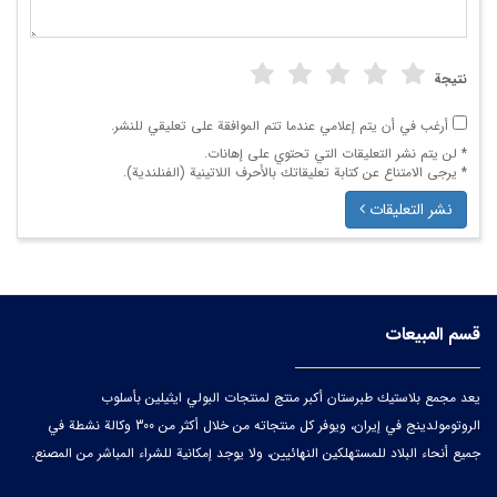
نتيجة
أرغب في أن يتم إعلامي عندما تتم الموافقة على تعليقي للنشر.
* لن يتم نشر التعليقات التي تحتوي على إهانات.
* يرجى الامتناع عن كتابة تعليقاتك بالأحرف اللاتينية (الفنلندية).
نشر التعليقات
قسم المبيعات
يعد مجمع بلاستيك طبرستان أكبر منتج لمنتجات البولي ايثيلين بأسلوب
الروتومولدينج في إيران، ويوفر كل منتجاته من خلال أكثر من 300 وكالة نشطة في
جميع أنحاء البلاد للمستهلكين النهائيين، ولا يوجد إمكانية للشراء المباشر من المصنع.