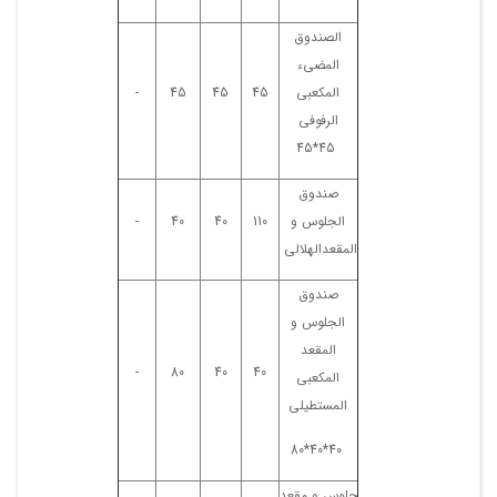
الصندوق
المضیء
المکعبی
45
45
45
-
الرفوفی
45*45
صندوق
الجلوس و
110
40
40
-
المقعدالهلالی
صندوق
الجلوس و
المقعد
-
80
40
40
المکعبی
المستطیلی
40*40*80
جلوس و مقعد