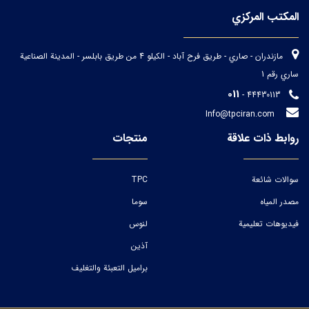
المكتب المركزي
مازندران - صاري - طريق فرح آباد - الكيلو 4 من طريق بابلسر - المدينة الصناعية
ساري رقم 1
011
- 44430113
Info@tpciran.com
روابط ذات علاقة
منتجات
سوالات شائعة
TPC
مصدر المياه
سوما
فيديوهات تعليمية
لنوس
آذین
براميل التعبئة والتغليف