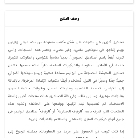
وصف المنتج
صناديق أدزين هي منتجات على شكل مكعب مصنوعة من مادة البولي إيثيلين
ويتم إنتاجها في نموذجين مضيء وغير مضيء. وتعتبر هذه المنتجات، والتي
تعرف أيضاً باسم "صناديق الجلوس"، بديلاً مناسباً للكراسي والطاولات الكبيرة،
خاصة في الأماكن المفتوحة والديكورات الخاصة، نظراً لمادة جسمها. تشغل
صناديق المعيشة المصنوعة من البوليمر مساحة صغيرة ويبدو نموذجها الضوئي
جميلًا جدًا ومميزًا في الليل. تُستخدم أيضًا مكعبات الإضاءة المزخرفة، بالإضافة
إلى الكراسي، كمساند للقدمين، وطاولات العسل، وطاولات جانبية للسرير،
وطاولات مزهرية، وما إلى ذلك. وفي فئة الصناديق هناك منتجات أخرى واسعة
الاستخدام تم تصميمها ليتم تركيبها ووضعها على الحائط؛ وتشبه هذه
المنتجات التي تعرف باسم "الرفوف الجدارية" أو "الرفوف" صناديق البوليمر في
جميع أنواع ديكورات المنزل والمقاهي والمطاعم والشرفات وغيرها.
إذا كنت ترغب في الحصول على مزيد من المعلومات، يمكنك الرجوع إلى