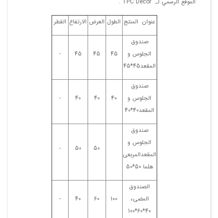
الموقع الرسمي لـ "TPC Decor".
عنوان المنتج
الطول
العرض
الارتفاع
القطر
صندوق
الجلوس و
45
45
45
-
المقعد45*45
صندوق
الجلوس و
40
40
40
-
المقعد40*40
صندوق
الجلوس و
-
50
50
المقعدالمربعی
هلما 50*50
الصندوق
المضیء
100
60
40
-
40*60*100