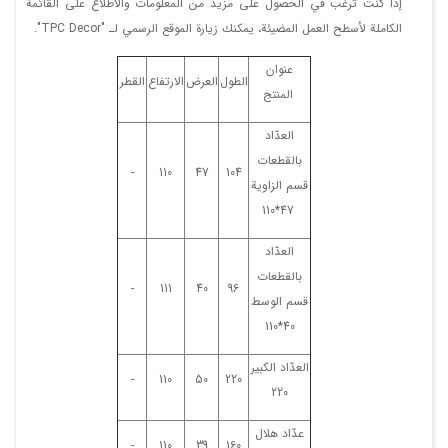
إذا كنت ترغب في الحصول على مزيد من المعلومات والاطلاع على القائمة
الكاملة لأسطح العمل المضيئة، يمكنك زيارة الموقع الرسمي لـ "TPC Decor".
عنوان
الطول
العرض
الارتفاع
القطر
المنتج
العدّاد
بالقطعات
-
110
47
104
قسم الزاویة
47*110
العدّاد
بالقطعات
-
111
40
96
قسم الوسط
40*110
العدّاد الکبیر
-
110
50
220
220
عدّاد هلال
-
110
39
160