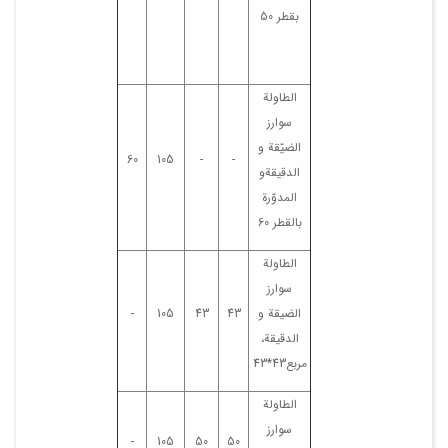
بقطر 50
الطاولة
سوارز
الضیّقة و
60
105
-
-
الدقیقةو
المدوّرة
بالقطر 60
الطاولة
سوارز
الضیقة و
43
43
105
-
الدقیقة،
مربع43*43
الطاولة
سوارز
-
105
50
50