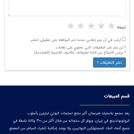
نتيجة
أرغب في أن يتم إعلامي عندما تتم الموافقة على تعليقي للنشر.
* لن يتم نشر التعليقات التي تحتوي على إهانات.
* يرجى الامتناع عن كتابة تعليقاتك بالأحرف اللاتينية (الفنلندية).
نشر التعليقات
قسم المبيعات
يعد مجمع بلاستيك طبرستان أكبر منتج لمنتجات البولي ايثيلين بأسلوب
الروتومولدينج في إيران، ويوفر كل منتجاته من خلال أكثر من 300 وكالة نشطة في
جميع أنحاء البلاد للمستهلكين النهائيين، ولا يوجد إمكانية للشراء المباشر من المصنع.