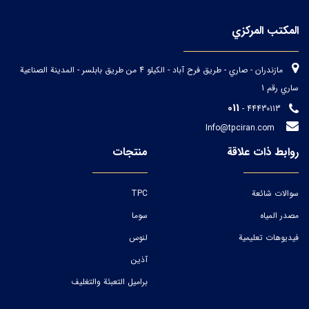
المكتب المركزي
مازندران - صاري - طريق فرح آباد - الكيلو 4 من طريق بابلسر - المدينة الصناعية
ساري رقم 1
011
- 44430113
Info@tpciran.com
روابط ذات علاقة
منتجات
سوالات شائعة
TPC
مصدر المياه
سوما
فيديوهات تعليمية
لنوس
آذین
براميل التعبئة والتغليف