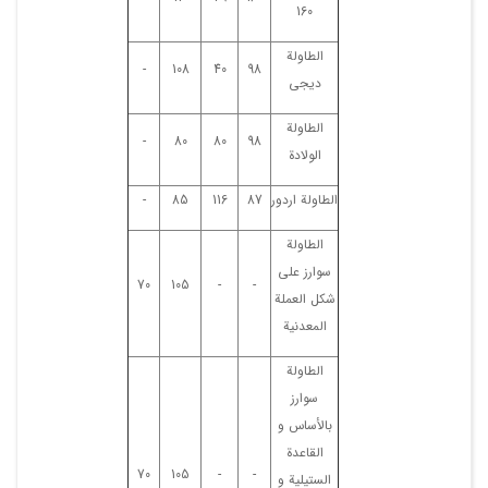
160
الطاولة
-
108
40
98
دیجی
الطاولة
-
80
80
98
الولادة
الطاولة اردور
87
116
85
-
الطاولة
سوارز علی
70
105
-
-
شکل العملة
المعدنیة
الطاولة
سوارز
بالأساس و
القاعدة
70
105
-
-
الستیلیة و