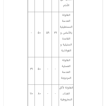
الأمام
الطاولة
العدسة
المستطیلیة
بالأساس و
79
59
50
-
القاعدة
الستیلیة و
الفولاذیة
الطاولة
العسلیة
69
50
-
-
العدسة
المزدوجة
الطاولة لأکل
الغذاء،
-
-
80
110
المخروطیة