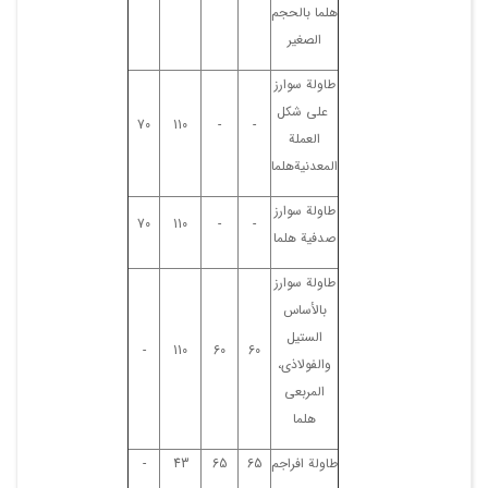
هلما بالحجم
الصغیر
طاولة سوارز
علی شکل
70
110
-
-
العملة
المعدنیةهلما
طاولة سوارز
70
110
-
-
صدفیة هلما
طاولة سوارز
بالأساس
الستیل
-
110
60
60
والفولاذی،
المربعی
هلما
طاولة افراجم
65
65
43
-