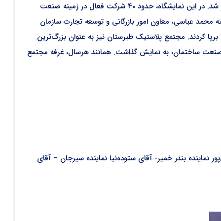
دهمین نمایشگاه تخصصی جامع صنعت ساختمان به مدت 5 رو از تاریخ 5 الی 9 دی‌ماه در محل دائمی نمایشگاه‌های بین‌المللی هرمزگان برگزار شد. در این نمایشگاه، حدود 40 شرکت فعال در زمینه صنعت
ته محمد عباسی، معاون امور بازرگانی و توسعه تجارت سازمان
‌ها، 20 درصد نمایندگی‌ها و 15 درصدخدماتی‌ها غرفه‌های خود را برپا کردند. مجتمع پلاستیک طبرستان نیز به عنوان بزرگ‌ترین
نه صنعت ساختمان، به نمایش گذاشت. همانند هرسال، غرفه مجتمع
 نماینده بندر خمیر- آقای ستوده‌نیا نماینده سیرجان – آقای