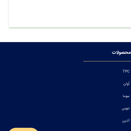
محصولات
TPC
اُوان
سوما
لنوس
آذین