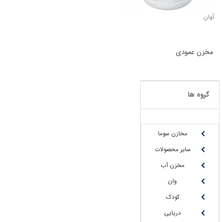
اُوان
مخزن عمودی
گروه ها
مخازن سوما
سایر محصولات
مخزن آب
وان
کودک
دریایی