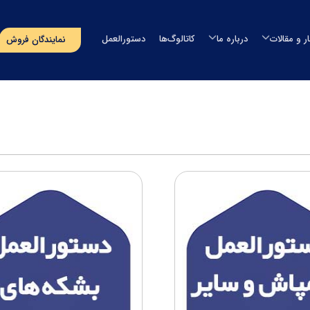
ار و مقالات
درباره ما
کاتالوگ‌ها
دستورالعمل
نمایندگان فروش
مخزن آب
اخبار
درباره طبرستان
مخزن آب طبرستان
خزن سمپاش
مقالات
مدیران شرکت
مخزن آب سوما
خزن سپتیک
رویدادهای پیش‌رو
افتخارات و گواهینامه ها
مخزن آب اُوان
وان
مسؤولیت‌های اجتماعی
تماس با ما
استخر
پروژه‌های انجام شده
صولات دریایی
‌های بسته‌بندی
گلدان لنوس
حصولات آذین
ایر محصولات