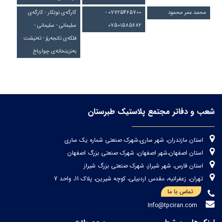
محمد عمر محمود
07725465700 -
کارگەی نوێکار - کارگەی
07501585682
سلیمانی - سلیمانی -
فلکەی تانجەرۆ - تەنیشت
بەنزینخانەی چوارباخ
شعب و دفاتر مجتمع پلاستیک طبرستان
استان مازندران، شهر ساری،شهرک صنعتی شماره یک ساری
استان اصفهان،شهر اصفهان، شهرک صنعتی بزرگ اصفهان
استان فارس، شهر شیراز، شهرک صنعتی بزرگ شیراز
تهران، زعفرانیه، مقدس اردبیلی، کوچه شیرین، پلاک 11، واحد 7
تماس با ما
Info@tpciran.com