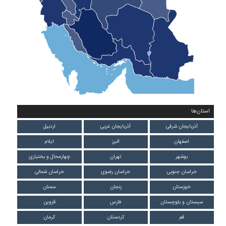
استان‌ها
آذربایجان شرقی
آذربایجان غربی
اردبیل
اصفهان
البرز
ایلام
بوشهر
تهران
چهارمحال و بختیاری
خراسان جنوبی
خراسان رضوی
خراسان شمالی
خوزستان
زنجان
سمنان
سیستان و بلوچستان
فارس
قزوین
قم
کردستان
کرمان