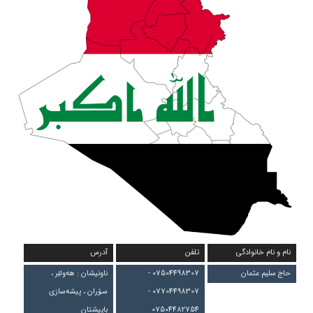
نام و نام خانوادگی
تلفن
آدرس
حاج سلیم عثمان
07504498307 -
ناونیشان : هەولێر ،
07704498307 -
سۆران ، پیشەسازی
07504482754
باپیشتان