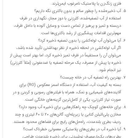
فلزی زنگ‌زن یا پلاستیک نامرغوب ایمن‌ترند.​
آب ذخیره‌شده را چطور سالم و بدون باکتری نگه داریم؟
استفاده از آب تصفیه‌شده، کلرزنی با دوز مجاز، نگهداری در ظرف
دربسته و تمیز و پرهیز از تماس دست و وسایل آلوده با داخل ظرف،
مهم‌ترین اقدامات پیشگیری از رشد باکتری‌ها است.​
آیا می‌توان آب لوله‌کشی را بدون تصفیه ذخیره کرد؟
اگر آب لوله‌کشی در لحظه ذخیره از نظر بهداشتی تأیید شده باشد،
می‌توان آن را مستقیماً در ظرف تمیز ذخیره کرد، اما بهتر است پیش از
ذخیره یا پیش از مصرف، یک مرحله تصفیه یا ضدعفونی (مثلاً کلرزنی)
نیز انجام شود.​
بهترین راه تصفیه آب در خانه چیست؟
بسته به کیفیت آب، استفاده از دستگاه اسمز معکوس (RO) برای
آلاینده‌های شیمیایی و نمک، همراه با فیلترهای رسوبی و کربنی و در
صورت نیاز کلرزنی، یکی از کامل‌ترین گزینه‌های خانگی است.​
برای خانه‌های کوچک چه راهکارهایی برای ذخیره آب وجود دارد؟
مخازن پلی‌اتیلن کتابی یا زیرپله‌ای، گالن‌های ۲۰ تا ۶۰ لیتری و چند
ردیف بطری بلندمدت، راه‌حل‌های رایج برای فضاهای محدود هستند.​
آیا ذخیره آب در بطری‌های پلاستیکی معمولی خطرناک است؟
بطری‌های یک‌بارمصرف نوشیدنی برای ذخیره بلندمدت طراحی