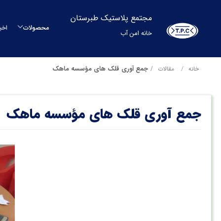
مجتمع پلاستیک طبرستان
محصولات
اخب
خانه امن آب
م
جمع آوری قلک های مؤسسه ماهک
خانه
مقالات
م
جمع آوری قلک های مؤسسه ماهک
مح
بشکه
م
س