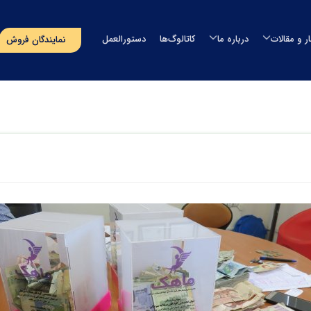
ار و مقالات
درباره ما
کاتالوگ‌ها
دستورالعمل
نمایندگان فروش
مخزن آب
اخبار
درباره طبرستان
مخزن آب طبرستان
خزن سمپاش
مقالات
مدیران شرکت
مخزن آب سوما
خزن سپتیک
رویدادهای پیش‌رو
افتخارات و گواهینامه ها
مخزن آب اُوان
وان
مسؤولیت‌های اجتماعی
تماس با ما
استخر
پروژه‌های انجام شده
صولات دریایی
‌های بسته‌بندی
گلدان لنوس
حصولات آذین
ایر محصولات