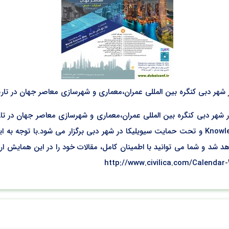
ین المللی عمران،معماری و شهرسازی معاصر جهان در تاریخ20 آبان 1395 توسط مجمع مهندسان جو
کنسرسیوم ژئو با همکاری مرکز پژوهشی و دانشگاهی Knowledge Village و تحت حمایت سیویلیکا در شهر
 شد و شما می توانید با اطمینان کامل، مقالات خود را در این همایش ارائه