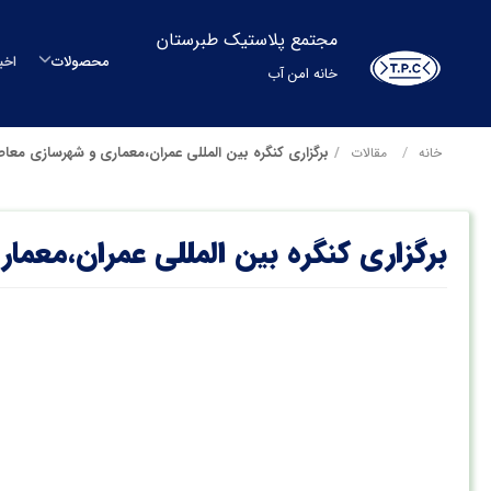
مجتمع پلاستیک طبرستان
محصولات
اخب
خانه امن آب
م
برگزاری کنگره بین المللی عمران،معماری و شهرسازی معا
خانه
مقالات
م
برگزاری کنگره بین المللی عمران،معم
مح
بشکه
م
س