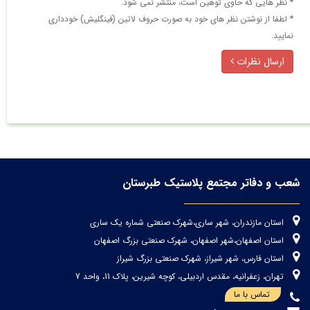
* نظر هایی كه حاوی توهین است، منتشر نمی شود.
* لطفا از نوشتن نظر های خود به صورت حروف لاتین (فینگلیش) خودداری
نمایید.
ارسال نظرات
شعب و دفاتر مجتمع پلاستیک طبرستان
استان مازندران، شهر ساری،شهرک صنعتی شماره یک ساری
استان اصفهان،شهر اصفهان، شهرک صنعتی بزرگ اصفهان
استان فارس، شهر شیراز، شهرک صنعتی بزرگ شیراز
تهران، زعفرانیه، مقدس اردبیلی، کوچه شیرین، پلاک 11، واحد 7
تماس با ما