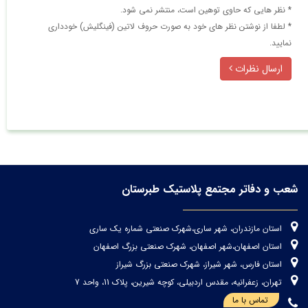
* نظر هایی كه حاوی توهین است، منتشر نمی شود.
* لطفا از نوشتن نظر های خود به صورت حروف لاتین (فینگلیش) خودداری
نمایید.
ارسال نظرات
شعب و دفاتر مجتمع پلاستیک طبرستان
استان مازندران، شهر ساری،شهرک صنعتی شماره یک ساری
استان اصفهان،شهر اصفهان، شهرک صنعتی بزرگ اصفهان
استان فارس، شهر شیراز، شهرک صنعتی بزرگ شیراز
تهران، زعفرانیه، مقدس اردبیلی، کوچه شیرین، پلاک 11، واحد 7
تماس با ما