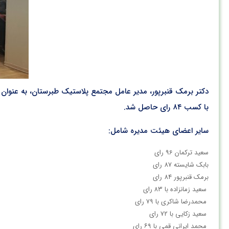
دکتر برمک قنبرپور، مدیر عامل مجتمع پلاستیک طبرستان، به عنوان
با کسب ۸۴ رای حاصل شد.
سایر اعضای هیئت مدیره شامل:
سعید ترکمان 96 رای
بابک شایسته 87 رای
برمک قنبرپور 84 رای
سعید زمانزاده با ۸۳ رای
محمدرضا شاکری با ۷۹ رای
سعید زکایی با ۷۲ رای
محمد ایرانی قمی با ۶۹ رای