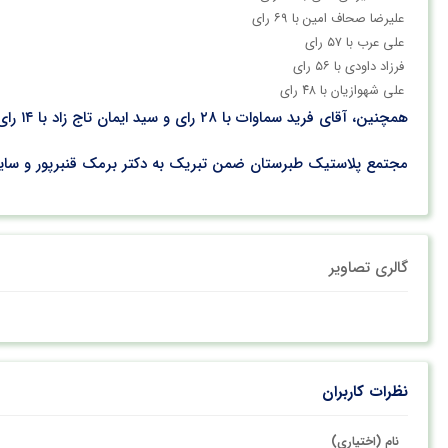
علیرضا صحاف امین با ۶۹ رای
علی عرب با ۵۷ رای
فرزاد داودی با ۵۶ رای
علی شهوازیان با ۴۸ رای
همچنین، آقای فرید سماوات با ۲۸ رای و سید ایمان تاج زاد با ۱۴ رای به عنوان اعضای علی البدل هیئت مدیره انتخاب شدند. در این انتخابات، علیرضا ترک نیز به عنوان بازرس منصوب گردید.
مجتمع پلاستیک طبرستان ضمن تبریک به دکتر برمک قنبرپور و سایر 
گالری تصاویر
نظرات کاربران
نام (اختیاری)