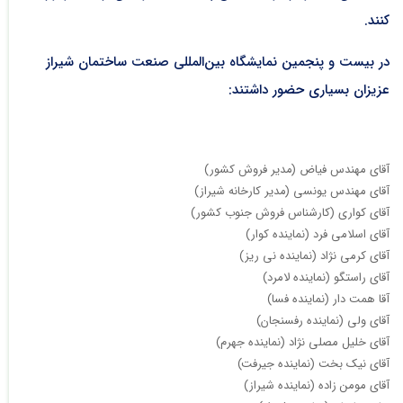
کنند.
در بیست و پنجمین نمایشگاه بین‌المللی صنعت ساختمان شیراز
عزیزان بسیاری حضور داشتند:
آقای مهندس فیاض (مدیر فروش کشور)
آقای مهندس یونسی (مدیر کارخانه شیراز)
آقای کواری (کارشناس فروش جنوب کشور)
آقای اسلامی فرد (نماینده کوار)
آقای کرمی نژاد (نماینده نی ریز)
آقای راستگو (نماینده لامرد)
آقا همت دار (نماینده فسا)
آقای ولی (نماینده رفسنجان)
آقای خلیل مصلی نژاد (نماینده جهرم)
آقای نیک بخت (نماینده جیرفت)
آقای مومن زاده (نماینده شیراز)