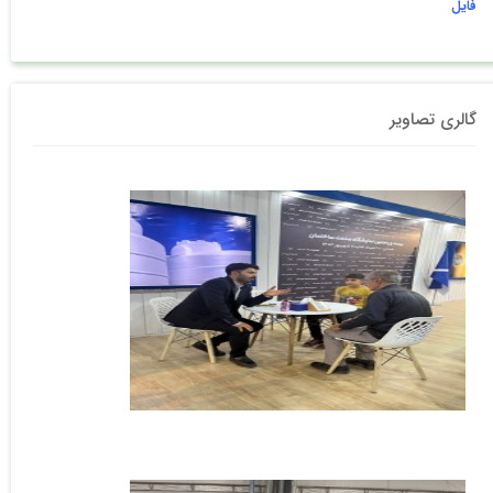
فایل
گالری تصاویر