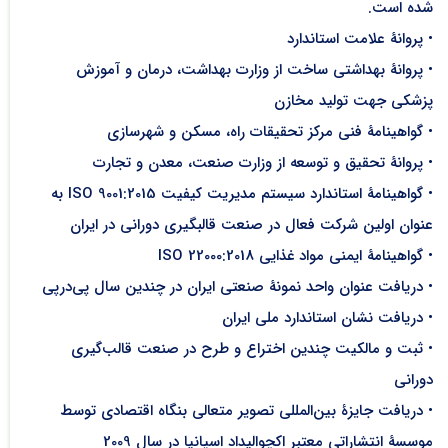
شده است.
• پروانۀ علامت استاندارد
• پروانۀ بهداشتی ساخت از وزارت بهداشت، درمان و آموزش
پزشکی جهت تولید مخازن
• گواهینامۀ فنی مرکز تحقیقات راه، مسکن و شهرسازی
• پروانۀ تحقیق و توسعه از وزارت صنعت، معدن و تجارت
• گواهینامۀ استاندارد سیستم مدیریت کیفیت ISO 9001:2015 به
عنوان اولین شرکت فعال در صنعت قالبگیری دورانی در ایران
• گواهینامۀ ایمنی مواد غذایی ISO 22000:2018
• دریافت عنوان واحد نمونۀ صنعتی ایران در چندین سال پی‌در‌پی
• دریافت نشان استاندارد ملی ایران
• ثبت و مالکیت چندین اختراع و طرح در صنعت قالب‌گیری
دورانی
• دریافت جایزۀ بین‌المللی تصویر متعالی بنگاه اقتصادی توسط
موسسۀ انتشاراتی معتبر اکچوالیداد اسپانیا در سال 2009