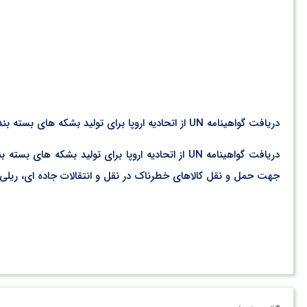
دریافت گواهینامه UN از اتحادیه اروپا برای تولید بشکه های بسته بندی به روش بلومولدینگ مجتمع پلاستیک طبرستان موفق به دریافت گواهینامه بین المللی UN
جهت حمل و نقل کالاهای خطرناک در نقل و انتقالات جاده ای، ریلی،