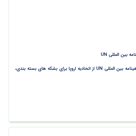
دریافت گواهینامه UN از اتحادیه اروپا برای تولید بشکه های بسته بندی به روش بلومولدینگ مجتمع پلاستیک طبرستان موفق به دریافت گواهینامه بین المللی UN از اتحادیه اروپا برای بشکه های بسته بندی،