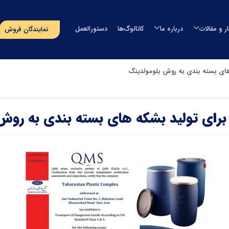
ار و مقالات
درباره ما
کاتالوگ‌ها
دستورالعمل
نمایندگان فروش
مخزن آب
اخبار
درباره طبرستان
مخزن آب طبرستان
خزن سمپاش
مقالات
مدیران شرکت
مخزن آب سوما
خزن سپتیک
رویدادهای پیش‌رو
افتخارات و گواهینامه ها
مخزن آب اُوان
وان
مسؤولیت‌های اجتماعی
تماس با ما
استخر
پروژه‌های انجام شده
صولات دریایی
‌های بسته‌بندی
گلدان لنوس
حصولات آذین
ایر محصولات