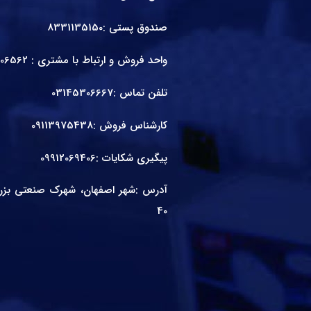
صندوق پستی :8331135150
واحد فروش و ارتباط با مشتری :
06562
تلفن تماس :
03145306667
کارشناس فروش :
09113975438
پیگیری شکایات :
09912069406
آدرس :شهر اصفهان، شهرک صنعتی بزرگ 
40