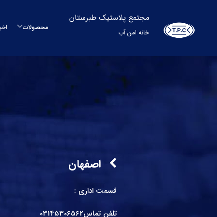
مجتمع پلاستیک طبرستان
محصولات
اخب
خانه امن آب
م
م
مح
بشکه
اصفهان
م
قسمت اداری :
س
تلفن تماس
03145306562