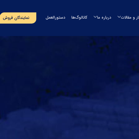
ار و مقالات
درباره ما
کاتالوگ‌ها
دستورالعمل
نمایندگان فروش
مخزن آب
اخبار
درباره طبرستان
مخزن آب طبرستان
خزن سمپاش
مقالات
مدیران شرکت
مخزن آب سوما
خزن سپتیک
رویدادهای پیش‌رو
افتخارات و گواهینامه ها
مخزن آب اُوان
وان
مسؤولیت‌های اجتماعی
تماس با ما
استخر
پروژه‌های انجام شده
صولات دریایی
‌های بسته‌بندی
گلدان لنوس
حصولات آذین
ایر محصولات