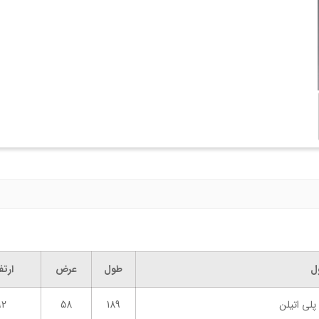
ل
طول
عرض
ارتف
لی اتیلن
189
58
92