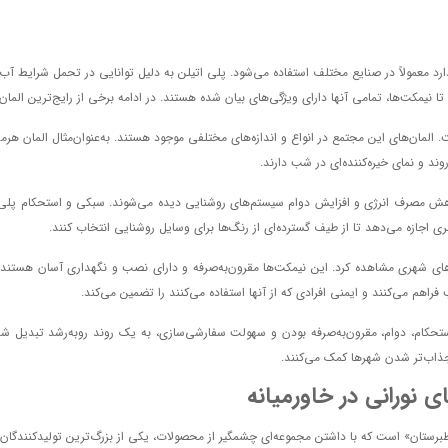
کنج
15
35 و 25
د معمولاً در صنایع مختلف استفاده می‌شود. پلی اتیلن به دلیل توانایی در تحمل شرایط آب
هلال
45
15
35 و 25
ه تا نیمکت‌ها، تمامی آنها دارای ویژگی‌های بیان شده هستند. در ادامه برخی از رایج‌ترین ال
یلن نوری
46
72
200
57
00
اهش مصرف انرژی و افزایش دوام سیستم‌های روشنایی دیده می‌شوند. سبکی و استحکام پلی ا
ری اجازه می‌دهد تا از طیف گسترده‌ای از رنگ‌ها برای وسایل روشنایی انتخاب کنند.
150
48
50
کان‌های شهری مشاهده کرد. این نیمکت‌ها مقرون‌به‌صرفه و دارای نصب و نگهداری آسان هستن
 100
100
48
 20
استحکام، دوام، مقرون‌به‌صرفه بودن و سهولت سفارشی‌سازی، به یک روند روبه‌رشد تبدیل شده 
و جذاب‌تر شدن شهرها کمک می‌کنند.
50
ای نورانی در خاورمیانه