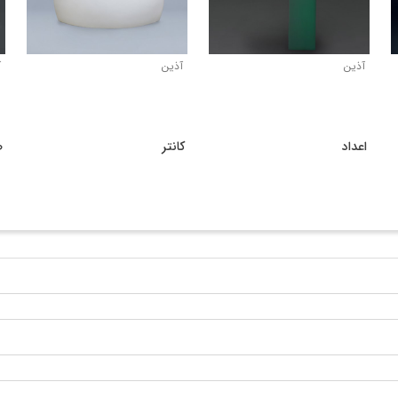
آذین
آذین
آذین
میز
اعداد
کانتر