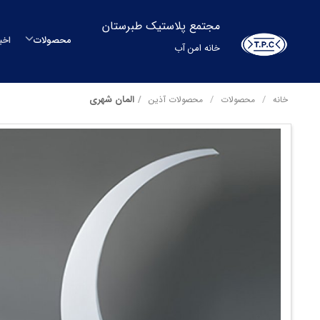
مجتمع پلاستیک طبرستان
محصولات
اخب
خانه امن آب
م
المان شهری
خانه
محصولات
محصولات آذین
م
مح
بشکه
م
س