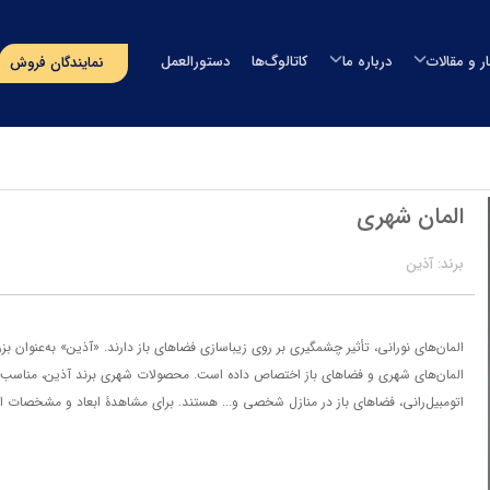
ار و مقالات
درباره ما
کاتالوگ‌ها
دستورالعمل
نمایندگان فروش
مخزن آب
اخبار
درباره طبرستان
مخزن آب طبرستان
خزن سمپاش
مقالات
مدیران شرکت
مخزن آب سوما
خزن سپتیک
رویدادهای پیش‌رو
افتخارات و گواهینامه ها
مخزن آب اُوان
وان
المان شهری
مسؤولیت‌های اجتماعی
تماس با ما
استخر
پروژه‌های انجام شده
برند: آذین
صولات دریایی
‌های بسته‌بندی
المان‌های نورانی، تأثیر چشمگیری بر روی زیباسازی فضاهای باز دارند. «آذین» به‌عنوان ب
گلدان لنوس
المان‌های شهری و فضاهای باز اختصاص داده است. محصولات شهری برند آذین، مناسب است
حصولات آذین
اتومبیل‌رانی، فضاهای باز در منازل شخصی و... هستند. برای مشاهدۀ ابعاد و مشخصات ا
ایر محصولات