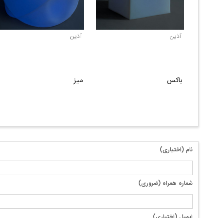
آذین
آذین
آبنما
باکس
نام (اختیاری)
شماره همراه (ضروری)
ایمیل (اختیاری)