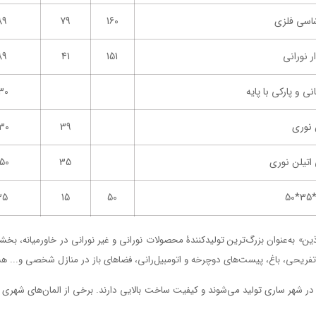
شاسی فلزی
160
79
89
 نورانی
151
41
89
ی و پارکی با پایه
30
 نوری
39
30
 اتیلن نوری
35
50
35
15
50
5
50
15
25
آذین» به‌عنوان بزرگ‌ترین تولیدکنندۀ محصولات نورانی و غیر نورانی در خاورمیانه، ب
 تفریحی، باغ، پیست‌های دوچرخه و اتومبیل‌رانی، فضاهای باز در منازل شخصی و... هس
نی
45
15
35 و 25
اقع در شهر ساری تولید می‌شوند و کیفیت ساخت بالایی دارند. برخی از المان‌های شهری
25
15
50