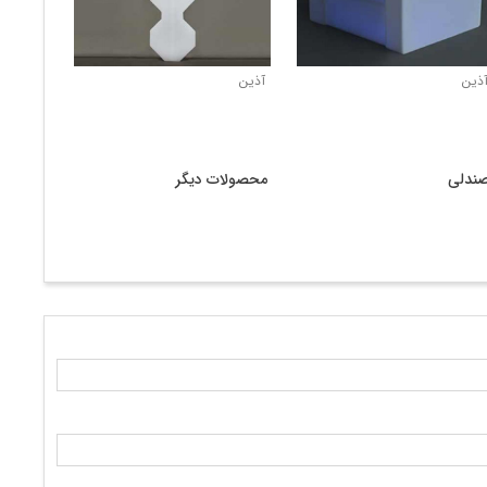
آذین
آذین
صندلی
محصولات دی