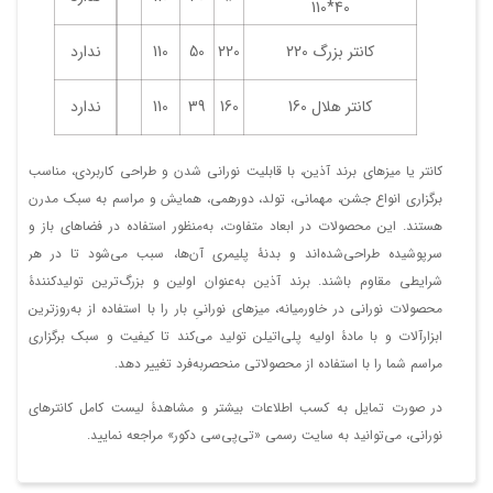
40*110
کانتر بزرگ 220
220
50
110
ندارد
کانتر هلال 160
160
39
110
ندارد
کانتر یا میزهای برند آذین، با قابلیت نورانی شدن و طراحی کاربردی، مناسب
برگزاری انواع جشن، مهمانی، تولد، دورهمی، همایش و مراسم به سبک مدرن
هستند. این محصولات در ابعاد متفاوت، به‌منظور استفاده در فضاهای باز و
سرپوشیده طراحی‌شده‌اند و بدنۀ پلیمری آن‌ها، سبب می‌شود تا در هر
شرایطی مقاوم باشند. برند آذین به‌عنوان اولین و بزرگ‌ترین تولیدکنندۀ
محصولات نورانی در خاورمیانه، میزهای نورانیِ بار را با استفاده از به‌روزترین
ابزارآلات و با مادۀ اولیه پلی‌اتیلن تولید می‌کند تا کیفیت و سبک برگزاری
مراسم شما را با استفاده از محصولاتی منحصربه‌فرد تغییر دهد.
در صورت تمایل به کسب اطلاعات بیشتر و مشاهدۀ لیست کامل کانترهای
نورانی، می‌توانید به سایت رسمی «تی‌پی‌سی دکور» مراجعه نمایید.