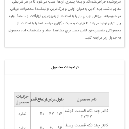
سرپوشیده طراحی‌شده‌اند و بدنۀ پلیمری آن‌ها، سبب می‌شود تا در هر شرایطی
مقاوم باشند. برند آذین به‌عنوان اولین و بزرگ‌ترین تولیدکنندۀ محصولات نورانی
در خاورمیانه، میزهای نورانیِ بار را با استفاده از به‌روزترین ابزارآلات و با مادۀ اولیه
پلی‌اتیلن تولید می‌کند تا کیفیت و سبک برگزاری مراسم شما را با استفاده از
محصولاتی منحصربه‌فرد تغییر دهد. برای مشاهدۀ ابعاد و مشخصات این محصول،
به جدول زیر مراجعه کنید.
توضیحات محصول
جزئیات
نام محصول
طول
عرض
ارتفاع
قطر
محصول
کانتر چند تکه قسمت گوشه
104
47
110
ندارد
47*110
کانتر چند تکه قسمت وسط
96
40
110
ندارد