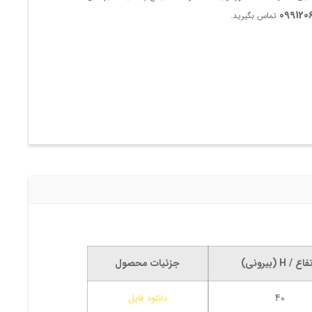
099120
تماس بگیرید.
ع / H (بیرونی)
جزئیات محصول
40
دانلود فایل