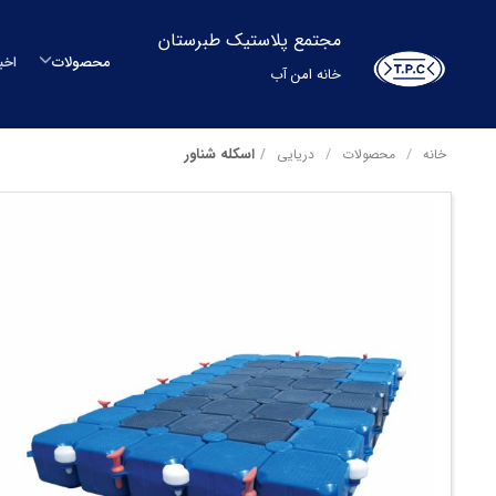
مجتمع پلاستیک طبرستان
محصولات
اخب
خانه امن آب
م
اسکله شناور
خانه
محصولات
دریایی
م
مح
بشکه
م
س