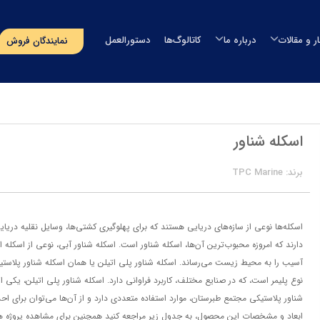
ار و مقالات
درباره ما
کاتالوگ‌ها
دستورالعمل
نمایندگان فروش
مخزن آب
اخبار
درباره طبرستان
مخزن آب طبرستان
خزن سمپاش
مقالات
مدیران شرکت
مخزن آب سوما
خزن سپتیک
رویدادهای پیش‌رو
افتخارات و گواهینامه ها
مخزن آب اُوان
وان
اسکله شناور
مسؤولیت‌های اجتماعی
تماس با ما
استخر
پروژه‌های انجام شده
برند: TPC Marine
صولات دریایی
‌های بسته‌بندی
اسکله‌ها نوعی از سازه‌های دریایی هستند که برای پهلوگیری کشتی‌ها، وسایل نقلیه دریایی 
گلدان لنوس
دارند که امروزه محبوب‌ترین آن‌ها، اسکله‌ شناور است. اسکله شناور آبی، نوعی از اسکله
حصولات آذین
نوع پلیمر است، که در صنایع مختلف، کاربرد فراوانی دارد. اسکله شناور پلی اتیلن، یک
ایر محصولات
شناور پلاستیکی مجتمع طبرستان، موارد استفاده متعددی دارد و از آن‌ها می‌توان برای اح
ابعاد و مشخصات این محصول، به جدول زیر مراجعه کنید همچنین برای مشاهده پروژه ها