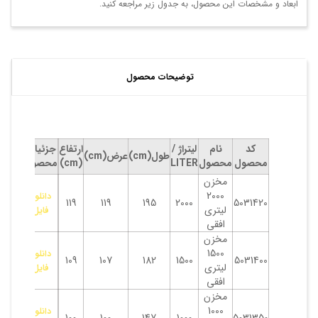
ابعاد و مشخصات این محصول، به جدول زیر مراجعه کنید.
توضیحات محصول
کد
نام
لیتراژ /
ارتفاع
جزئیات
طول(cm)
عرض(cm)
محصول
محصول
LITER
(cm)
محصول
مخزن
2000
دانلود
119
119
195
2000
5031420
لیتری
فایل
افقی
مخزن
1500
دانلود
109
107
182
1500
5031400
لیتری
فایل
افقی
مخزن
1000
دانلود
100
100
147
1000
5031350