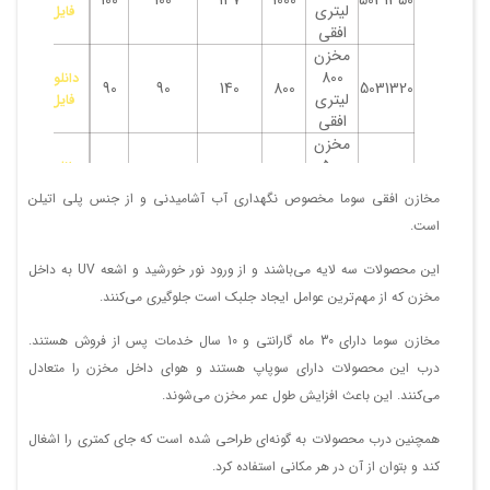
لیتری
فایل
افقی
مخزن
800
دانلود
90
90
140
800
5031320
لیتری
فایل
افقی
مخزن
500
دانلود
80
79
114
500
5031250
لیتری
فایل
مخازن افقی سوما مخصوص نگهداری آب آشامیدنی و از جنس پلی اتیلن
افقی
است.
مخزن
300
دانلود
69
68
93
300
5031179
این محصولات سه لایه می‌باشند و از ورود نور خورشید و اشعه UV به داخل
لیتری
فایل
افقی
مخزن که از مهم‌ترین عوامل ایجاد جلبک است جلوگیری می‌کنند.
مخازن سوما دارای 30 ماه گارانتی و 10 سال خدمات پس از فروش هستند.
درب این محصولات دارای سوپاپ هستند و هوای داخل مخزن را متعادل
می‌کنند. این باعث افزایش طول عمر مخزن می‌شوند.
همچنین درب محصولات به گونه‌ای طراحی شده است که جای کمتری را اشغال
کند و بتوان از آن در هر مکانی استفاده کرد.