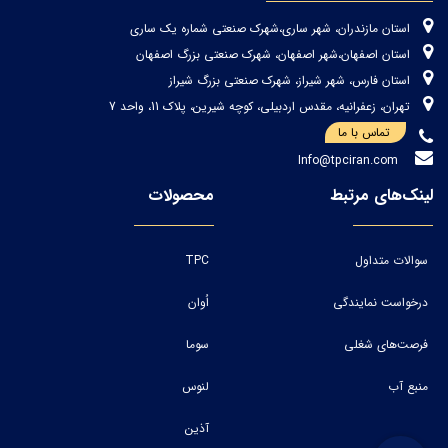
استان مازندران، شهر ساری،شهرک صنعتی شماره یک ساری
استان اصفهان،شهر اصفهان، شهرک صنعتی بزرگ اصفهان
استان فارس، شهر شیراز، شهرک صنعتی بزرگ شیراز
تهران، زعفرانیه، مقدس اردبیلی، کوچه شیرین، پلاک 11، واحد 7
تماس با ما
Info@tpciran.com
لینک‌های مرتبط
محصولات
سوالات متداول
TPC
درخواست نمایندگی
اُوان
فرصت‌های شغلی
سوما
منبع آب
لنوس
آذین