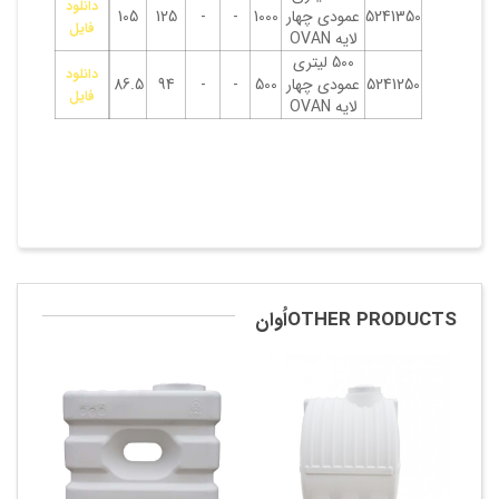
دانلود
5241350
عمودی چهار
1000
-
-
125
105
فایل
لایه OVAN
500 لیتری
دانلود
5241250
عمودی چهار
500
-
-
94
86.5
فایل
لایه OVAN
OTHER PRODUCTSاُوان