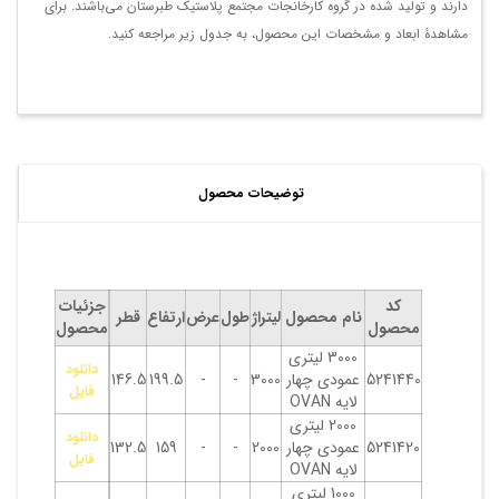
دارند و تولید شده در گروه کارخانجات مجتمع پلاستیک طبرستان می‌باشند. برای
مشاهدۀ ابعاد و مشخصات این محصول، به جدول زیر مراجعه کنید.
توضیحات محصول
کد
جزئیات
نام محصول
لیتراژ
طول
عرض
ارتفاع
قطر
محصول
محصول
3000 لیتری
دانلود
5241440
عمودی چهار
3000
-
-
199.5
146.5
فایل
لایه OVAN
2000 لیتری
دانلود
5241420
عمودی چهار
2000
-
-
159
132.5
فایل
لایه OVAN
1000 لیتری