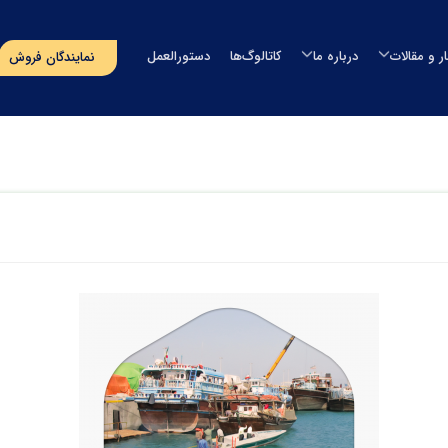
ار و مقالات
درباره ما
کاتالوگ‌ها
دستورالعمل
نمایندگان فروش
مخزن آب
اخبار
درباره طبرستان
مخزن آب طبرستان
خزن سمپاش
مقالات
مدیران شرکت
مخزن آب سوما
خزن سپتیک
رویدادهای پیش‌رو
افتخارات و گواهینامه ها
مخزن آب اُوان
وان
مسؤولیت‌های اجتماعی
تماس با ما
استخر
پروژه‌های انجام شده
صولات دریایی
‌های بسته‌بندی
گلدان لنوس
حصولات آذین
ایر محصولات