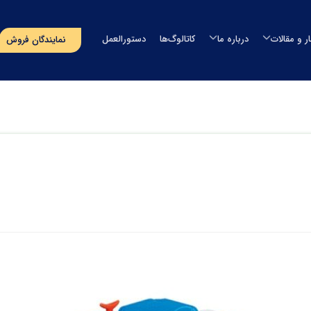
ار و مقالات
درباره ما
کاتالوگ‌ها
دستورالعمل
نمایندگان فروش
مخزن آب
اخبار
درباره طبرستان
مخزن آب طبرستان
خزن سمپاش
مقالات
مدیران شرکت
مخزن آب سوما
خزن سپتیک
رویدادهای پیش‌رو
افتخارات و گواهینامه ها
مخزن آب اُوان
وان
مسؤولیت‌های اجتماعی
تماس با ما
استخر
پروژه‌های انجام شده
صولات دریایی
‌های بسته‌بندی
گلدان لنوس
حصولات آذین
ایر محصولات