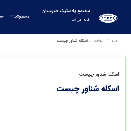
مجتمع پلاستیک طبرستان
محصولات
اخب
خانه امن آب
م
اسکله شناور چیست
خانه
مقالات
م
اسکله شناور چیست
مح
اسکله شناور چیست
بشکه
م
س