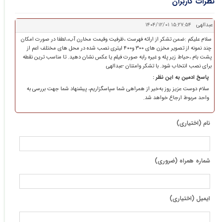
نظرات کاربران
عبدالهی
۱۴۰۴/۱۲/۰۱ ۱۵:۲۷:۵۴
سلام علیکم :ضمن تشکر از ارائه فهرست ،ظرفیت وقیمت مخارن آب،،لطفا در صورت امکان
چند نمونه از تصویر مخزن های ۳۰۰ و۴۰۰ لیتری نصب شده در محل های مختلف اعم از
پشت بام ،حیاط زیر پله و غیره رابه صورت فیلم یا عکس نشان دهید. تا مناسب ترین نقطه
برای نصب انتخاب شود. با تشکر وامتنان -عبدالهی
پاسخ ادمین به این نظر :
سلام دوست عزیز روز به‌خیر از همراهی شما سپاسگزاریم، پیشنهاد شما جهت بررسی به
واحد مربوط ارجاع خواهد شد.
نام (اختیاری)
شماره همراه (ضروری)
ایمیل (اختیاری)