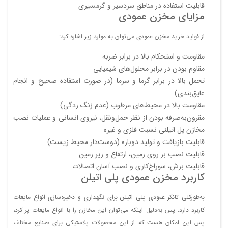
مخزن 10000 لیتری
قابلیت استفاده در مناطق سردسیر و گرمسیری
دانلود
235
272
230
1131572
مزایای مخزن عمودی
عمودی
فایل
مخزن 10000 لیتری
دانلود
296
335
204
3731571
از فواید خرید مخزن عمودی می‌توان به موارد زیر اشاره کرد:
عمودی بلند
فایل
مخزن 12000 لیتری
مقاومت و استحکام بالا در برابر ضربه
دانلود
272
311
232
1131581
عمودی
فایل
مقاوم بودن در برابر محلول‌های شیمیایی
تحمل بالا در برابر گرما و سرما (در صورت استفاده صحیح و انجام
مخزن 14000 لیتری
دانلود
175
231
302
1231591
عمودی کوتاه
عایق‌بندی)
فایل
مقاومت بالا در محیط‌های مرطوب (عدم زنگ زدگی)
مخزن 15000 لیتری
دانلود
283
335
255
1131601
عمودی
مقرون‌به‌صرفه بودن از نظر حمل‌ونقل، نیروی انسانی و عملیات نصب
فایل
مخازن پل اتیلنی نسبت فلزی و غیره
مخزن 20000 لیتری
دانلود
259
307
305
1131621
قابلیت بازیافت و تولید دوباره (دوست‌دار محیط زیست)
عمودی
فایل
قابلیت نصب بر روی زمین، ارتفاع و زیر زمین
مخزن 20000 لیتری
دانلود
366
409
260
1131623
قابلیت برش، سوراخ‌کاری و نصب آسان اتصالات
عمودی بلند
فایل
کاربرد مخزن عمودی پلی اتیلن
مخزن 25000 لیتری
دانلود
333
380
302.5
1131631
عمودی
فایل
به‌طورکلی تانکر عمودی پلی اتیلن برای نگهداری و ذخیره‌سازی انواع مایعات
مخزن 30000 لیتری
دانلود
کاربرد دارد. پس به‌دلیل اینکه می‌توان این مخازن را با انواع مایعات پر کرد،
405
453
302.5
1131642
عمودی
فایل
پس این امکان هست که از این محصولات پلاستیکی برای صنایع مختلف