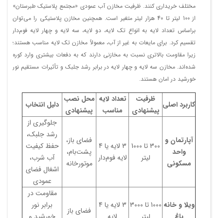
عمودی کوتاه
فایل
مختلف خریداری کنند. ظرفیت مخازن آب عمودی «مجتمع پلاستیک طبرستان»
مخزن 1000 لیتری
از 100 لیتر تا 40 هزار لیتر متغیر است. همچنین مخازن پلاستیکی را می‌توان
دانلود
1231355
عمودی کوتاه (درب
111
119
85
فایل
براساس تعداد لایه به انواع تک لایه، دو لایه، سه لایه و چهار لایه فوم‌دار
50)
تقسیم کرد. برای مایعات به غیر از آب، معمولاً مخازن تک لایه مناسب هستند؛
مخزن 1000 لیتری
دانلود
117
142
105
1131351
عمودی
زیرا مقاومت بالاتری نسبت به مخازنی دارند که به دفعات بیشتری وارد کوره
فایل
شده‌اند. مخازن سه لایه و چهار لایه در برابر رشد جلبک و تأثیرات مستقیم نور
مخزن 1000 لیتری
دانلود
117
142
105
1131352
خورشید در امان هستند.
عمودی (درب 50)
فایل
مخزن 1000 لیتری
دانلود
ظرفیت
تعداد لایه
محل نصب
197
220
80
3731352
عمودی بلند
کاربرد اصلی
دلیل انتخاب
فایل
پیشنهادی
مناسب
پیشنهادی
مخزن 1500 لیتری
دانلود
جلوگیری از
144
170
114
1131401
عمودی
فایل
رشد جلبک،
آپارتمان و
فضای باز،
مخزن 1500 لیتری
دانلود
300 تا 1000
3 لایه یا 4
حفظ کیفیت
185
210
102
3731401
واحد
پشت‌بام،
عمودی بلند
فایل
لیتر
لایه فوم‌دار
آب شرب،
مسکونی
موتورخانه
مخزن 2000 لیتری
اشغال فضای
دانلود
1231420
عمودی کوتاه (درب
144
147
115
عمودی
فایل
50)
مقاومت در
مخزن 2000 لیتری
دانلود
143
170
134
1131421
ویلا و خانه
1000 تا 3000
3 لایه یا 4
برابر نور
عمودی
فایل
فضای باز
باغ
لیتر
لایه
خورشید و