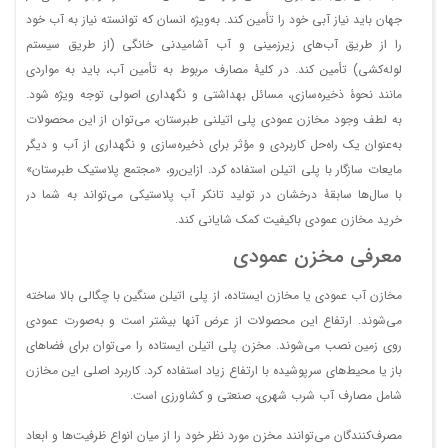
عمودی کوتاه
فایل
جهان باید نیاز آبی خود را تأمین کند. به‌ویژه انسان که توانسته نیاز به آب خود
مخزن 300 لیتری
دانلود
86
118
62
1131173
را از طریق آب‌های زیرزمینی و آب آشامیدنی خانگی (از طریق سیستم
عمودی (طرح قدیم)
فایل
لوله‌کشی) تأمین کند. در کلیۀ مصارف مربوط به تأمین آب، باید به مواردی
مخزن 300 لیتری
دانلود
99
118
62
1131174
مانند نحوۀ ذخیره‌سازی، مسائل بهداشتی و نگهداری اصولی توجه ویژه شود.
عمودی
فایل
به لطف وجود مخازن عمودی پلی اتیلنی طبرستان، می‌توان از این محصولات
مخزن 300 لیتری
دانلود
125
143
56
3731171
به‌عنوان یک راه‌حل کاربردی و مؤثر برای ذخیره‌سازی و نگهداری از آب و دیگر
عمودی بلند
فایل
مایعات سازگار با پلی اتیلن استفاده کرد. ازاین‌رو، «مجتمع پلاستیک طبرستان»
مخزن 350 لیتری
دانلود
86
103
72
1131201
با سال‌ها سابقۀ درخشان در تولید تانکر آب پلاستیکی می‌تواند به شما در
عمودی
فایل
خرید مخازن عمودی باکیفیت کمک شایانی کند.
مخزن 500 لیتری
دانلود
86
106
87
1131251
عمودی
معرفی مخزن عمودی
فایل
مخزن 500 لیتری
دانلود
145
164
66
3731252
مخازن آب عمودی یا مخازن ایستاده، از پلی اتیلن سنگین با چگالی بالا ساخته
عمودی بلند
فایل
می‌شوند. ارتفاع این محصولات از عرض آنها بیشتر است و به‌صورت عمودی
مخزن 800 لیتری
دانلود
108
138
94
1131321
روی زمین نصب می‌شوند. مخزن پلی اتیلن ایستاده را می‌توان برای فضاهای
عمودی
فایل
باز یا محیط‌های سرپوشیده با ارتفاع زیاد استفاده کرد. کاربرد اصلی این مخازن
مخزن 800 لیتری
دانلود
166
189
78
3731322
شامل مصارف آب شرب شهری، صنعتی و کشاورزی است.
عمودی بلند
فایل
مخزن 1000 لیتری
دانلود
مصرف‌کنندگان می‌توانند مخزن مورد نظر خود را از میان انواع ظرفیت‌ها و ابعاد
86
114
114
1231351