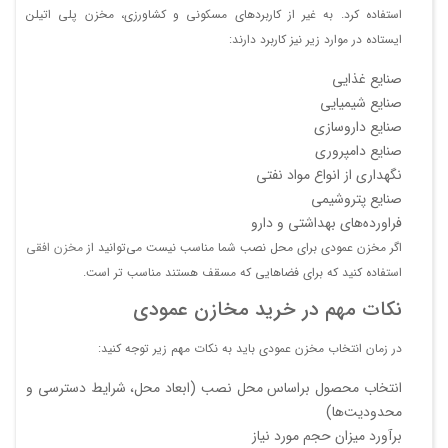
مخزن 40000 لیتری
دانلود
استفاده کرد. به غیر از کاربردهای مسکونی و کشاورزی، مخزن پلی اتیلن
380
437
358
110660
عمودی
فایل
ایستاده در موارد زیر نیز کاربرد دارند:
صنایع غذایی
صنایع شیمیایی
صنایع داروسازی
صنایع دامپروری
نگهداری از انواع مواد نفتی
صنایع پتروشیمی
فراورده‌های بهداشتی و دارو
اگر مخزن عمودی برای محل نصب شما مناسب نیست می‌توانید از
مخزن افقی
استفاده کنید که برای فضاهایی که مسقف هستند مناسب تر است.
نکات مهم در خرید مخازن عمودی
در زمان انتخاب مخزن عمودی باید به نکات مهم زیر توجه کنید:
انتخاب محصول براساس محل نصب (ابعاد محل، شرایط دسترسی و
محدودیت‌ها)
برآورد میزان حجم مورد نیاز