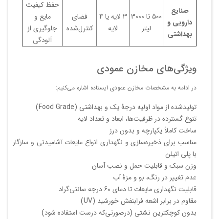
مخزن 4000 عمودی
حفظ کیفیت
دانلود
205
241
155
3731462
صنایع
بلند
فایل
500 تا 3000
3 لایه یا 4
فضای
مایع و
دارویی و
لیتر
لایه
کنترل‌شده
جلوگیری از
مخزن 5000 لیتری
دانلود
120
160
219
1231481
بهداشتی
عمودی کوتاه
فایل
آلودگی
مخزن 5000 لیتری
دانلود
180
221
185
1131481
عمودی
فایل
ویژگی‌های مخازن عمودی
مخزن 5000 لیتری
دانلود
234
269
163
3731482
عمودی بلند
در ادامه به مشخصات مخازن عمودی ایستاده اشاره می‌کنیم:
فایل
مخزن 6000 لیتری
دانلود
1231501
228
تولیدشده از مواد اولیه درجۀ یک و بهداشتی (Food Grade)
174
134
عمودی کوتاه
فایل
تنوع گسترده در ظرفیت‌ها، ابعاد و تعداد لایه
مخزن 6000 لیتری
دانلود
ساخت کاملاً یکپارچه و بدون درز
206
239
190
1131501
عمودی
فایل
مناسب برای ذخیره‌سازی و نگهداری انواع مایعات آشامیدنی و سازگار
مخزن 7000 لیتری
دانلود
با پلی اتیلن
248
261
195
1131521
عمودی
فایل
وزن سبک و قابلیت حمل و نصب آسان
مخزن 8000 لیتری
دانلود
عدم تغییر در رنگ، بو و مزۀ آب
239
281
201
1131541
عمودی
فایل
قابلیت نگهداری مایعات تا دمای 60 درجه سانتی‌گراد
مخزن 10000 لیتری
مقاوم در برابر اشعه فرابنفش خورشید (UV)
دانلود
166
210
263
1231571
عمودی کوتاه
فایل
بدون کوچکترین نشتی (درصورتی‌که درست استفاده شود)