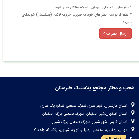
* نظر هایی كه حاوی توهین است، منتشر نمی شود.
* لطفا از نوشتن نظر های خود به صورت حروف لاتین (فینگلیش) خودداری
نمایید.
ارسال نظرات
شعب و دفاتر مجتمع پلاستیک طبرستان
استان مازندران، شهر ساری،شهرک صنعتی شماره یک ساری
استان اصفهان،شهر اصفهان، شهرک صنعتی بزرگ اصفهان
استان فارس، شهر شیراز، شهرک صنعتی بزرگ شیراز
تهران، زعفرانیه، مقدس اردبیلی، کوچه شیرین، پلاک 11، واحد 7
تماس با ما