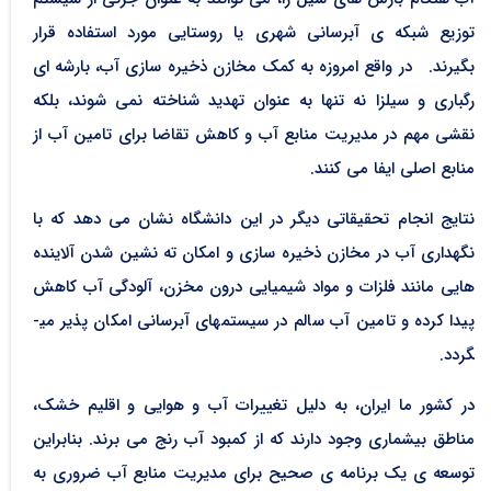
توزیع شبکه­ ی آب­رسانی شهری یا روستایی مورد استفاده قرار
بگیرند. در واقع امروزه به کمک مخازن ذخیره­ سازی آب، بارش­ه ای
رگباری و سیل­زا نه تنها به عنوان تهدید شناخته نمی شوند، بلکه
نقشی مهم در مدیریت منابع آب و کاهش تقاضا برای تامین آب از
منابع اصلی ایفا می­ کنند.
نتایج انجام تحقیقاتی دیگر در این دانشگاه نشان می ­دهد که با
نگهداری آب در مخازن ذخیره ­سازی و امکان ته­ نشین شدن آلاینده
­هایی مانند فلزات و مواد شیمیایی درون مخزن، آلودگی آب کاهش
پیدا کرده و تامین آب سالم در سیستم­های آبرسانی امکان­ پذیر می­
گردد.
در کشور ما ایران، به دلیل تغییرات آب و هوایی و اقلیم خشک،
مناطق بی­شماری وجود دارند که از کمبود آب رنج می ­برند. بنابراین
توسعه ­ی یک برنامه ­ی صحیح برای مدیریت منابع آب ضروری به