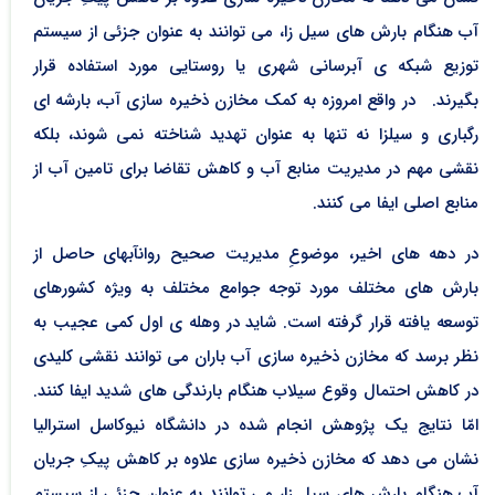
آب هنگام بارش ­های سیل­ زا، می­ توانند به عنوان جزئی از سیستم
توزیع شبکه­ ی آب­رسانی شهری یا روستایی مورد استفاده قرار
بگیرند. در واقع امروزه به کمک مخازن ذخیره­ سازی آب، بارش­ه ای
رگباری و سیل­زا نه تنها به عنوان تهدید شناخته نمی شوند، بلکه
نقشی مهم در مدیریت منابع آب و کاهش تقاضا برای تامین آب از
منابع اصلی ایفا می­ کنند.
در دهه ­های اخیر، موضوعِ مدیریت صحیح روانآب­های حاصل از
بارش ­های مختلف مورد توجه جوامع مختلف به ویژه کشورهای
توسعه ­یافته قرار گرفته است. شاید در وهله­ ی اول کمی عجیب به
نظر برسد که مخازن ذخیره ­سازی آب باران می­ توانند نقشی کلیدی
در کاهش احتمال وقوع سیلاب هنگام بارندگی ­های شدید ایفا کنند.
امّا نتایج یک پژوهش انجام شده در دانشگاه نیوکاسل استرالیا
نشان می ­دهد که مخازن ذخیره ­سازی علاوه بر کاهش پیکِ جریان
آب هنگام بارش ­های سیل­ زا، می­ توانند به عنوان جزئی از سیستم