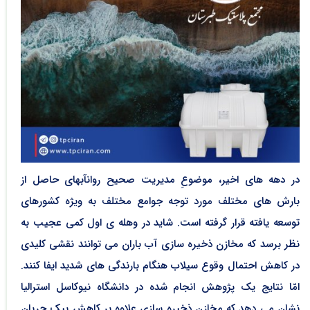
در دهه ­های اخیر، موضوعِ مدیریت صحیح روانآب­های حاصل از
بارش ­های مختلف مورد توجه جوامع مختلف به ویژه کشورهای
توسعه ­یافته قرار گرفته است. شاید در وهله­ ی اول کمی عجیب به
نظر برسد که مخازن ذخیره ­سازی آب باران می­ توانند نقشی کلیدی
در کاهش احتمال وقوع سیلاب هنگام بارندگی ­های شدید ایفا کنند.
امّا نتایج یک پژوهش انجام شده در دانشگاه نیوکاسل استرالیا
نشان می ­دهد که مخازن ذخیره ­سازی علاوه بر کاهش پیکِ جریان