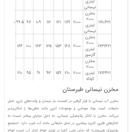
لیتری
نیسانی
مخزن
2000
29
90.5
99.5
97
109
112
121
179
2000
1710421
لیتری
نیسانی
مخزن
2000
27
27
164
100
123
125
153
168
2000
1731421
لیتری
گازسوز
مخزن
2000
1716421
لیتری
2000
210
159
93
91
95
210
28
28
کوتاه
نیسانی
مخزن نیسانی طبرستان
مخزن
2000
مخزن آب نیسانی با قرار گرفتن در قسمت بار نیسان و وانت‌های باری، حمل
1731422
لیتری
2000
177
152.5
126
122.5
99.5
164
20
7.5
بلند
مایعات، اسید، مواد سوختی و موجودات آبزی مانند ماهی‌ها را امکان‌پذیر
نیسانی
می‌کند. مخزن یا تانکر پلاستیکی نیسانی، به دلیل مزایای بیشتر نسبت به
تانکر‌های فلزی، کاربرد بیشتری در حمل مایعاتی مانند آب شرب دارد. «مجتمع
پلاستیک طبرستان» که دارای نامی آشنا در تولید انواع
تانکر آب
است، انواع