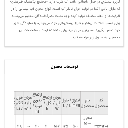
کاربرد بیشتری در حمل مایعاتی مانند آب شرب دارد. «مجتمع پلاستیک طبرستان»
که دارای نامی آشنا در تولید انواع تانکر آب است، انواع مخزن آب نیسانی را در
ظرفیت‌ها و ابعاد مختلف تولید کرده و به دست مصرف‌کنندگان محترم می‌رساند.
برای کسب اطلاعات بیشتر و طرح پرسش‌های خود، می‌توانید با نمایندگی شهر
خود تماس بگیرید. همچنین می‌توانید برای مشاهدۀ ابعاد و مشخصات این
محصول، به جدول زیر مراجعه کنید.
توضیحات محصول
ارتفاع
عرض
ارتفاع
عرض
طول
عرض
ارتف
کد
نام
لیتراژ /
طول
بدون
کل /
کل /
پایه
گلگیر
گلگیر
گلگی
محصول
محصول
LITER
/ L
درب /
/ h2
/ w2
/ L1
/ w1
h
W
h1
مخزن
1500
29
29
118
100
110
112
157
125
1500
3531401