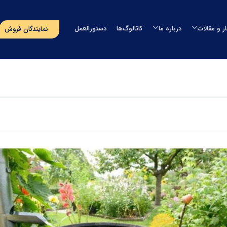
ار و مقالات
درباره ما
کاتالوگ‌ها
دستورالعمل
نمایندگان فروش
مخزن آب
اخبار
درباره طبرستان
مخزن آب طبرستان
خزن سمپاش
مقالات
مدیران شرکت
مخزن آب سوما
خزن سپتیک
رویدادهای پیش‌رو
افتخارات و گواهینامه ها
مخزن آب اُوان
وان
مسؤولیت‌های اجتماعی
تماس با ما
استخر
پروژه‌های انجام شده
صولات دریایی
‌های بسته‌بندی
گلدان لنوس
حصولات آذین
ایر محصولات