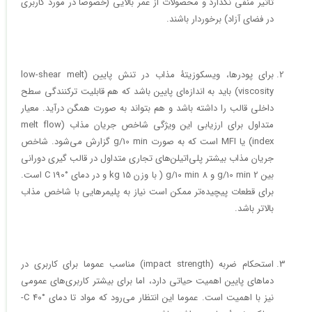
تاثیر منفی نگذارد و محصولات از عمر بالایی (خصوصا در مورد کاربری
در فضای آزاد) برخوردار باشند.
برای پودرها، ویسکوزیتۀ مذاب در تنش پایین (low-shear melt
viscosity) باید به اندازه‌ای پایین باشد که هم قابلیت ترکنندگی سطح
داخلی قالب را داشته باشد و هم بتواند به صورت همگن درآید. معیار
متداول برای ارزیابی این ویژگی شاخص جریان مذاب (melt flow
index) یا MFI است که به صورت g/10 min گزارش می‌شود. شاخص
جریان مذاب بیشتر پلی‌اتیلن‌های تجاری متداول در قالب گیری دورانی
بین 2 g/10 min و 8 g/10 min ( با وزن kg 15 و در دمای °C 190 است.
برای قطعات پیچیده‌تر ممکن است نیاز به پلیمرهایی با شاخص مذاب
بالاتر باشد.
استحکام ضربه (impact strength) مناسب عموما برای کاربری در
دماهای پایین اهمیت حیاتی دارد، اما برای بیشتر کاربری‌های عمومی
نیز با اهمیت است. عموما این انتظار می‌رود که مواد تا دمای °C 40-