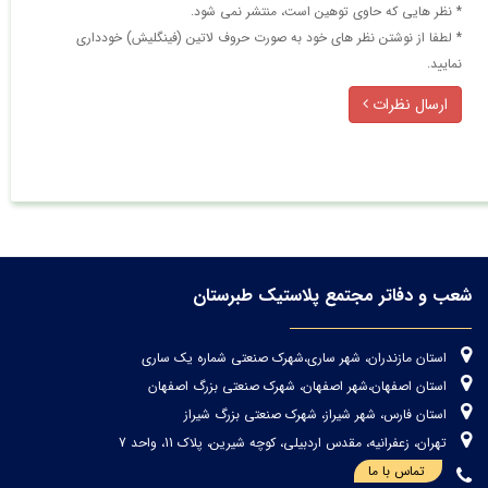
* نظر هایی كه حاوی توهین است، منتشر نمی شود.
* لطفا از نوشتن نظر های خود به صورت حروف لاتین (فینگلیش) خودداری
نمایید.
ارسال نظرات
شعب و دفاتر مجتمع پلاستیک طبرستان
استان مازندران، شهر ساری،شهرک صنعتی شماره یک ساری
استان اصفهان،شهر اصفهان، شهرک صنعتی بزرگ اصفهان
استان فارس، شهر شیراز، شهرک صنعتی بزرگ شیراز
تهران، زعفرانیه، مقدس اردبیلی، کوچه شیرین، پلاک 11، واحد 7
تماس با ما