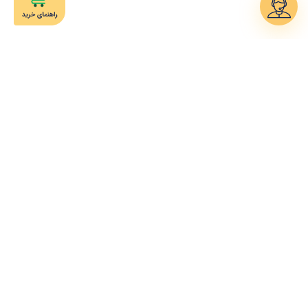
تعمیــرات محصـول
تعویض کالا و قطعات
پشتیبانی تلفنی
نصب و راه اندازی
سرویـس در محـل