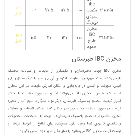
ibc
دانلود
1410351
مکعب
1000
117.5
97.5
103
فایل
عمودی
بی‌رنگ
مخزن
IBC
دانلود
105
110
130
1000
3610350
طرح
فایل
جدید
مخزن IBC طبرستان
مخزن IBC جهت ذخیره‌سازی و نگهداری از مایعات و سیالات مختلف
طراحی‌شده است. مهم‌ترین تفاوت تانکرهای آی بی سی با دیگر مخازن پلی
اتیلن، سهولت و ایمنی در جابه‌جایی و امکان انبارش مایعات در این مخازن
است. شما با خرید مخزن IBC می‌توانید آب و در صورت مشورت با بخش
کنترل کیفیت مجتمع پلاستیک طبرستان، دیگر مواد سازگار با
منبع آب
را ذخیره
کرده و در صورت نیاز به مکان موردنظر منتقل کنید. امکان انتخاب و سفارش
مخزن مناسب از «مجتمع پلاستیک طبرستان» با توجه به مشخصات محصولات
و نیازهای کاربردی شما وجود دارد. همچنین برای اطلاع از شرایط فروش و
لیست قیمت مخزن IBC می‌توانید با نمایندگی شهر خود تماس بگیرید.