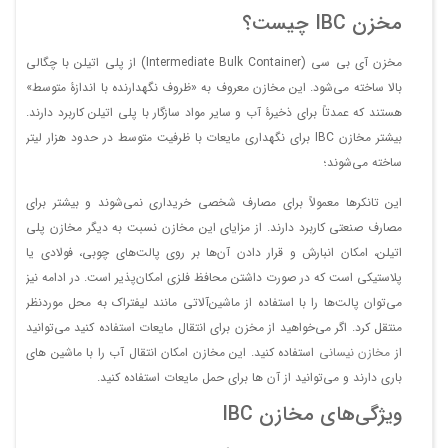
مخزن IBC چیست؟
مخزن آی بی سی (Intermediate Bulk Container) از پلی اتیلن با چگالی
بالا ساخته می‌شود. این مخازن معروف به «ظروف نگهدارنده با اندازۀ متوسط»
هستند که عمدتاً برای ذخیرۀ آب و سایر مواد سازگار با پلی اتیلن کاربرد دارند.
بیشتر مخازن IBC برای نگهداری مایعات با ظرفیت متوسط در حدود هزار لیتر
ساخته می‌شوند؛
این تانکرها معمولاً برای مصارف شخصی خریداری نمی‌شوند و بیشتر برای
مصارف صنعتی کاربرد دارند. از مزایای این مخازن نسبت به دیگر مخازن پلی
اتیلن، امکان انبارش و قرار دادن آن‌ها بر روی پالت‌های چوبی، فولادی یا
پلاستیکی است که در صورت داشتن محافظ فلزی امکان‌پذیر است. در ادامه نیز
می‌توان پالت‌ها را با استفاده از ماشین‌آلاتی مانند لیفتراک به محل موردنظر
منتقل کرد. اگر می‌خواهید از مخزن برای انتقال مایعات استفاده کنید می‌توانید
از
مخازن نیسانی
استفاده کنید. این مخازن امکان انتقال آب را با ماشین های
باری دارند و می‌توانید از آن ها برای حمل مایعات استفاده کنید.
ویژگی‌های مخازن IBC