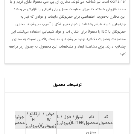
container است نیز شناخته می‌شوند. مخازن آی ‌بی ‌سی معمولاً دارای فریم و یا
حفاظ فلزی‌ای هستند که میزان مقاومت مخزن پلی اتیلنی را افزایش می‌دهند.
این مخازن به‌صورت اختصاصی برای حمل‌و‌نقل مایعات و موادی که نیاز به
جابه‌جایی دارند طراحی‌شده‌اند و دچار تغییر شکل و آسیب نمی‌شوند. مخازن
حمل‌و‌نقل یا IBC را معمولاً برای انتقال آب و مواد شیمیایی استفاده می‌کنند. این
محصولات به‌صورت تک‌لایه تولید می‌شوند و مقاومت بالاتری نسبت به مخازن
چندلایه دارند. برای مشاهدۀ ابعاد و مشخصات این محصول، به جدول زیر مراجعه
کنید.
توضیحات محصول
عرض /
ارتفاع /
کد
نام
لیتراژ /
طول / L
جزئیات
H
W
محصول
محصول
LITER
(بیرونی)
محصول
(بیرونی)
(بیرونی)
مخزن