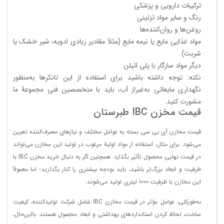
ترکیبات دارویی و پزشکی
رنگ و سایر مواد تزئینی
روغن‌ها و روان‌کننده‌ها
مواد غذایی مایع یا نیمه مایع (مثلاً مقادیر زیادی ادویه، شیر خشک یا
شربت)
دیگر مواد سازگار با پلی اتیلن
نکته: توجه داشته باشید برای استفاده از این تانکرها به‌منظور
نگهداری مایعاتی به‌غیراز آب، باید با متخصصین فنی مجموعۀ ما
مشورت کنید.
قیمت مخزن IBC طبرستان
قیمت مخازن آی بی سی بسته به عوامل مختلف و نیازهای مصرف‌کننده تعیین
می‌شود. برای مثال، استفاده از مواد اولیۀ مرغوب در تولید این مخازن می‌تواند
در قیمت نهایی محصول تأثیر بگذارد. همچنین اگر به دنبال خرید مخزن IBC با
ظرفیت و ابعاد بزرگ‌تر باشید، باید بودجه بیشتری را کنار بگذارید؛ اما معمولاً
این مخازن با ظرفیت 1000 لیتری تولید می‌شوند.
به‌طورکلی، عوامل مؤثر در قیمت مخازن IBC شامل شرکت تولیدکننده، کیفیت
ساخت، لحاظ کردن استانداردهای بهداشتی و ابعاد محصول هستند. بااین‌حال،