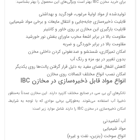
برای خرید مخزن IBC بهتر است ویژگی‌های این محصول را بهتر بشناسید:
تولیدشده از مواد اولیۀ مرغوب، فودگرید و بهداشتی
قابلیت ذخیره‌سازی جابه‌جایی و انتقال مایعات و برخی مواد شیمیایی
قابلیت بارگیری این مخازن بر روی خاور و کانتینر
مقاومت بالا در برابر اشعۀ مخرب ماورای بنفش نور خورشید
مقاومت بالا در برابر خوردگی و ضربه
امکان تمیزکاری، شستشو و ضدعفونی کردن داخلی مخزن
بدون تغییر در بو، مزه و رنگ آب
کاهش اشغال فضای مفید به دلیل قرار گرفتن پالت‌ها روی یکدیگر
امکان نصب انواع مختلف اتصالات روی مخازن
انواع مواد قابل ذخیره‌سازی در مخازن IBC
تانکرهای آی بی سی در صنایع مختلف کاربرد دارند. این مخازن عمدتاً به‌منظور
ذخیرۀ آب استفاده می‌شوند. به‌طورکلی برخی موادی که با توجه به شرایط،
امکان ذخیره‌سازی در مخزن IBC را دارند شامل موارد زیر است:
آب آشامیدنی
مواد شیمیایی
انواع سوخت (بنزین، نفت و غیره)