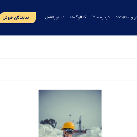
ار و مقالات
درباره ما
کاتالوگ‌ها
دستورالعمل
نمایندگان فروش
مخزن آب
اخبار
درباره طبرستان
مخزن آب طبرستان
خزن سمپاش
مقالات
مدیران شرکت
مخزن آب سوما
خزن سپتیک
رویدادهای پیش‌رو
افتخارات و گواهینامه ها
مخزن آب اُوان
وان
مسؤولیت‌های اجتماعی
تماس با ما
استخر
پروژه‌های انجام شده
صولات دریایی
‌های بسته‌بندی
گلدان لنوس
حصولات آذین
ایر محصولات