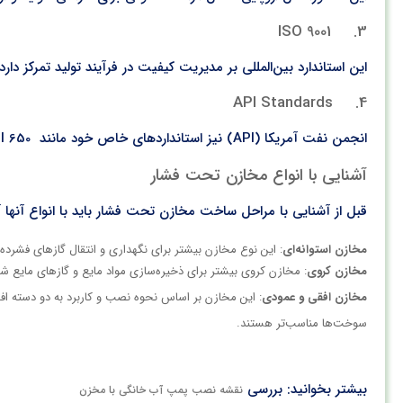
3. ISO 9001
این استاندارد بین‌المللی بر مدیریت کیفیت در فرآیند تولید تمرکز د
4. API Standards
انجمن نفت آمریکا (API) نیز استانداردهای خاص خود مانند API 650 و API 620 را برای طراحی و ساخت مخازن تحت فشار به‌ویژه در صنایع نفت و گاز دارد.
آشنایی با انواع مخازن تحت فشار
قبل از آشنایی با مراحل ساخت مخازن تحت فشار باید با انواع آنها 
مخازن استوانه‌ای
: این نوع مخازن بیشتر برای نگهداری و انتقال گازهای فشرد
مخازن کروی
: مخازن کروی بیشتر برای ذخیره‌سازی مواد مایع و گازهای مایع شد
مخازن افقی و عمودی
: این مخازن بر اساس نحوه نصب و کاربرد به دو دسته اف
سوخت‌ها مناسب‌تر هستند.
بیشتر بخوانید: بررسی
نقشه نصب پمپ آب خانگی با مخزن