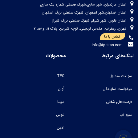
استان مازندران، شهر ساری،شهرک صنعتی شماره یک ساری
استان اصفهان،شهر اصفهان، شهرک صنعتی بزرگ اصفهان
استان فارس، شهر شیراز، شهرک صنعتی بزرگ شیراز
تهران، زعفرانیه، مقدس اردبیلی، کوچه شیرین، پلاک 11، واحد 7
تماس با ما
Info@tpciran.com
لینک‌های مرتبط
محصولات
سوالات متداول
TPC
درخواست نمایندگی
اُوان
فرصت‌های شغلی
سوما
منبع آب
لنوس
آذین