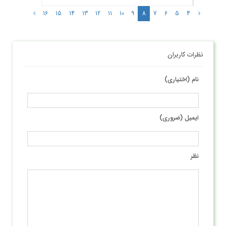
8
16
15
14
13
12
11
10
9
7
6
5
4
نظرات کاربران
نام (اختیاری)
ایمیل (ضروری)
نظر